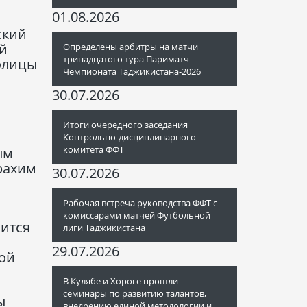
01.08.2026
ский
й
Определены арбитры на матчи
тринадцатого тура Париматч-
толицы
Чемпионата Таджикистана-2026
30.07.2026
Итоги очередного заседания
Контрольно-дисциплинарного
комитета ФФТ
ым
урахим
30.07.2026
Рабочая встреча руководства ФФТ с
комиссарами матчей Футбольной
ится
лиги Таджикистана
29.07.2026
кой
В Кулябе и Хороге прошли
семинары по развитию талантов,
ы
внедрению единой методологии и