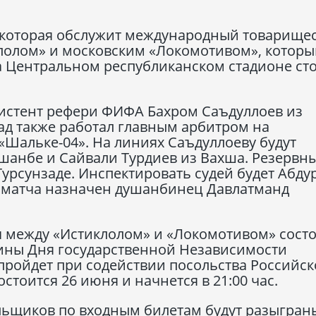
а, которая обслужит международный товарище
лолом» и московским «Локомотивом», которы
на Центральном республиканском стадионе с
ссистент рефери ФИФА Бахром Саъдуллоев из
зад также работал главным арбитром на
«Шальке-04». На линиях Саъдуллоеву будут
ушанбе и Сайвали Турдиев из Вахша. Резервн
Турсунзаде. Инспектировать судей будет Абд
м матча назначен душанбинец Давлатманд
 между «Истиклолом» и «Локомотивом» состо
щины Дня государственной Независимости
пройдет при содействии посольства Российс
стоится 26 июня и начнется в 21:00 час.
льщиков по входным билетам будут разыгран