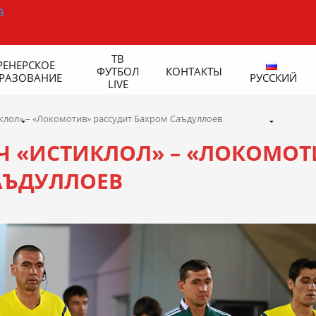
ТВ
РЕНЕРСКОЕ
ФУТБОЛ
КОНТАКТЫ
РАЗОВАНИЕ
РУССКИЙ
LIVE
лол» – «Локомотив» рассудит Бахром Саъдуллоев
 «ИСТИКЛОЛ» – «ЛОКОМОТ
АЪДУЛЛОЕВ