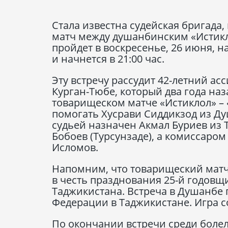
Стала известна судейская бригад
матч между душанбинским «Истик
пройдет в воскресенье, 26 июня, 
и начнется в 21:00 час.
Эту встречу рассудит 42-летний а
Курган-Тюбе, который два года на
товарищеском матче «Истиклол» – 
помогать Хусрави Сиддикзод из Д
судьей назначен Акмал Буриев из 
Бобоев (Турсунзаде), а комиссаро
Исломов.
Напомним, что товарищеский матч
в честь празднования 25-й годов
Таджикистана. Встреча в Душанбе 
Федерации в Таджикистане. Игра со
По окончании встречи среди боле