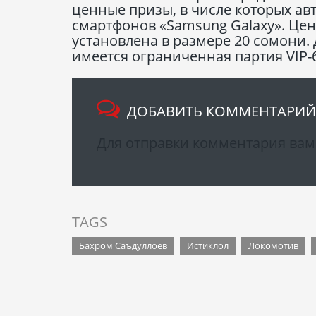
ценные призы, в числе которых а
смартфонов «Samsung Galaxy». Цен
установлена в размере 20 сомони
имеется ограниченная партия VIP-б
ДОБАВИТЬ КОММЕНТАРИЙ
Для отправки комментария ва
TAGS
Бахром Саъдуллоев
Истиклол
Локомотив