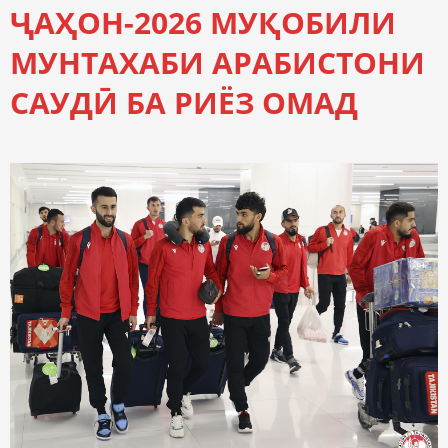
ҶАҲОН-2026 МУҚОБИЛИ
МУНТАХАБИ АРАБИСТОНИ
САУДӢ БА РИЁЗ ОМАД