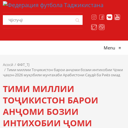
Menu
≡
Асосӣ
ФФТ_TJ
Тими миллии Тоҷикистон барои анҷоми бозии интихобии Ҷоми
ҷаҳон-2026 муқобили мунтахаби Арабистони Саудӣ ба Риёз омад
ТИМИ МИЛЛИИ
ТОҶИКИСТОН БАРОИ
АНҶОМИ БОЗИИ
ИНТИХОБИИ ҶОМИ