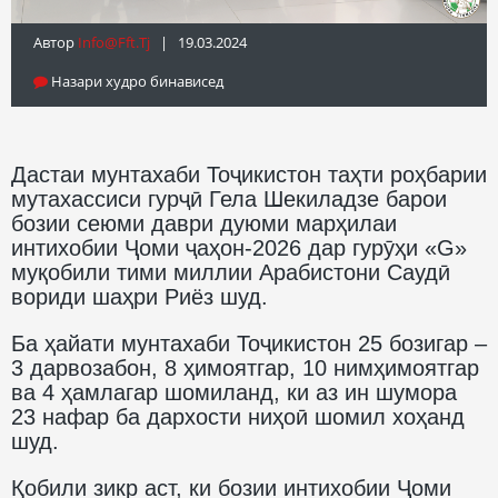
Автор
Info@fft.tj
| 19.03.2024
Назари худро бинависед
Дастаи мунтахаби Тоҷикистон таҳти роҳбарии
мутахассиси гурҷӣ Гела Шекиладзе барои
бозии сеюми даври дуюми марҳилаи
интихобии Ҷоми ҷаҳон-2026 дар гурӯҳи «G»
муқобили тими миллии Арабистони Саудӣ
вориди шаҳри Риёз шуд.
Ба ҳайати мунтахаби Тоҷикистон 25 бозигар –
3 дарвозабон, 8 ҳимоятгар, 10 нимҳимоятгар
ва 4 ҳамлагар шомиланд, ки аз ин шумора
23 нафар ба дархости ниҳоӣ шомил хоҳанд
шуд.
Қобили зикр аст, ки бозии интихобии Ҷоми