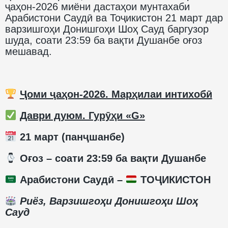
ҷаҳон-2026 миёни дастаҳои мунтахаби
Арабистони Саудӣ ва Тоҷикистон 21 март дар
варзишгоҳи Донишгоҳи Шоҳ Сауд баргузор
шуда, соати 23:59 ба вақти Душанбе оғоз
мешавад.
Ҷоми ҷаҳон-2026. Марҳилаи интихобӣ
Даври дуюм. Гурӯҳи «G»
21 март (панҷшанбе)
️ Оғоз – соати 23:59 ба вақти Душанбе
Арабистони Саудӣ –
ТОҶИКИСТОН
Риёз, Варзишгоҳи Донишгоҳи Шоҳ
Сауд