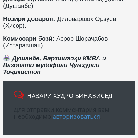
(Душанбе).
Нозири доварон:
Диловаршоҳ Орзуев
(Ҳисор).
Комиссари бозӣ:
Асрор Шораҷабов
(Истаравшан).
Душанбе, Варзишгоҳи КМВА-и
Вазорати мудофиаи Ҷумҳурии
Тоҷикистон
НАЗАРИ ХУДРО БИНАВИСЕД
Для отправки комментария вам
необходимо
авторизоваться
.