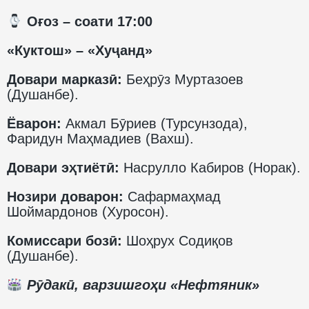
️ Оғоз – соати 17:00
«Куктош» – «Хуҷанд»
Довари марказӣ:
Беҳрӯз Муртазоев
(Душанбе).
Ёварон:
Акмал Бӯриев (Турсунзода),
Фаридун Маҳмадиев (Вахш).
Довари эҳтиётӣ:
Насрулло Кабиров (Норак).
Нозири доварон:
Сафармаҳмад
Шоймардонов (Хуросон).
Комиссари бозӣ:
Шоҳрух Содиқов
(Душанбе).
Рӯдакӣ, варзишгоҳи «Нефтяник»