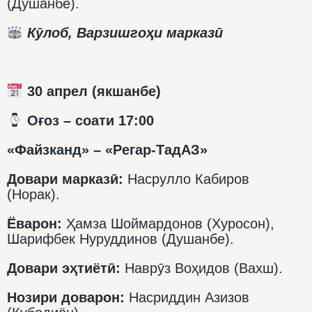
(Душанбе).
Кӯлоб, Варзишгоҳи марказӣ
30 апрел (якшанбе)
️ Оғоз – соати 17:00
«Файзканд» – «Регар-ТадАЗ»
Довари марказӣ:
Насрулло Кабиров
(Норак).
Ёварон:
Ҳамза Шоймардонов (Хуросон),
Шарифбек Нуруддинов (Душанбе).
Довари эҳтиётӣ:
Наврӯз Воҳидов (Вахш).
Нозири доварон:
Насриддин Азизов