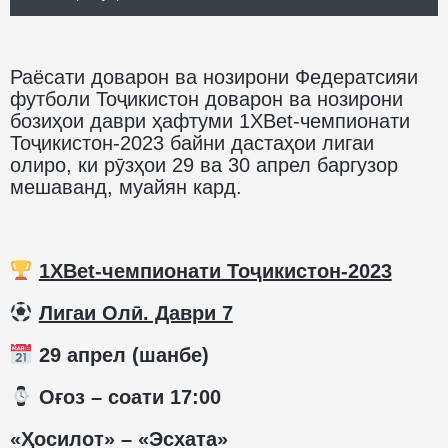
Раёсати доварон ва нозирони Федератсияи
футболи Тоҷикистон доварон ва нозирони
бозиҳои даври ҳафтуми 1XBet-чемпионати
Тоҷикистон-2023 байни дастаҳои лигаи
олиро, ки рӯзҳои 29 ва 30 апрел баргузор
мешаванд, муайян кард.
1XBet-чемпионати Тоҷикистон-2023
️
Лигаи Олӣ. Даври 7
29 апрел (шанбе)
️ Оғоз – соати 17:00
«Ҳосилот» – «Эсхата»