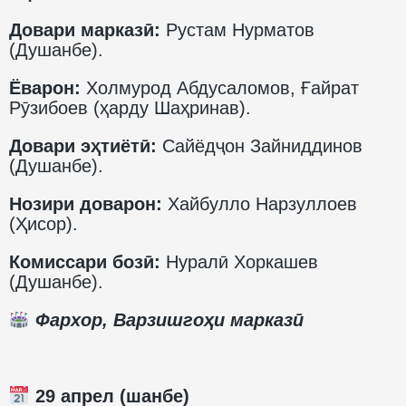
Довари марказӣ:
Рустам Нурматов
(Душанбе).
Ёварон:
Холмурод Абдусаломов, Ғайрат
Рӯзибоев (ҳарду Шаҳринав).
Довари эҳтиётӣ:
Сайёдҷон Зайниддинов
(Душанбе).
Нозири доварон:
Хайбулло Нарзуллоев
(Ҳисор).
Комиссари бозӣ:
Нуралӣ Хоркашев
(Душанбе).
Фархор, Варзишгоҳи марказӣ
29 апрел (шанбе)