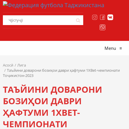
Menu
≡
Асосӣ
Лига
Таъйини доварони бозиҳои даври ҳафтуми 1XBet-чемпионати
Тоҷикистон-2023
ТАЪЙИНИ ДОВАРОНИ
БОЗИҲОИ ДАВРИ
ҲАФТУМИ 1XBET-
ЧЕМПИОНАТИ