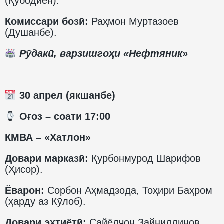
(Қубодиён).
Комиссари бозӣ:
Раҳмон Муртазоев
(Душанбе).
Рӯдакӣ, варзишгоҳи «Нефтяник»
30 апрел (якшанбе)
️ Оғоз – соати 17:00
КМВА – «Хатлон»
Довари марказӣ:
Қурбонмурод Шарифов
(Ҳисор).
Ёварон:
Сорбон Аҳмадзода, Тоҳири Баҳром
(ҳарду аз Кӯлоб).
Довари эҳтиётӣ:
Сайёдҷон Зайниддинов