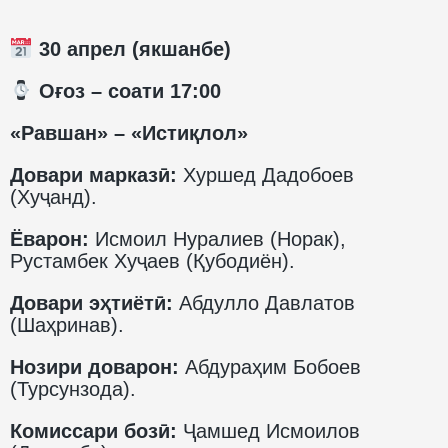
30 апрел (якшанбе)
️ Оғоз – соати 17:00
«Равшан» – «Истиқлол»
Довари марказӣ:
Хуршед Дадобоев
(Хуҷанд).
Ёварон:
Исмоил Нуралиев (Норак),
Рустамбек Хуҷаев (Қубодиён).
Довари эҳтиётӣ:
Абдулло Давлатов
(Шаҳринав).
Нозири доварон:
Абдураҳим Бобоев
(Турсунзода).
Комиссари бозӣ:
Ҷамшед Исмоилов