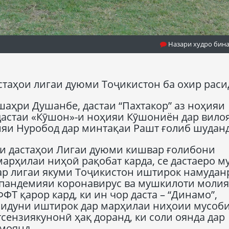
Назари худро бин
таҳои лигаи дуюми Тоҷикистон ба охир раси
шаҳри Душанбе, дастаи “Пахтакор” аз ноҳияи
, дастаи «Кӯшон»-и ноҳияи Кӯшониён дар вило
ияи Нуробод дар минтақаи Рашт ғолиб шуданд
и дастаҳои Лигаи дуюми кишвар ғолибони
арҳилаи ниҳоӣ рақобат карда, се дастаеро м
дар лигаи якуми Тоҷикистон иштирок намудан
и пандемияи коронавирус ва мушкилоти моли
Т қарор кард, ки ин чор даста – “Динамо”,
 бидуни иштирок дар марҳилаи ниҳоии мусоб
тсензиякунонӣ ҳақ доранд, ки соли оянда дар
моянд.