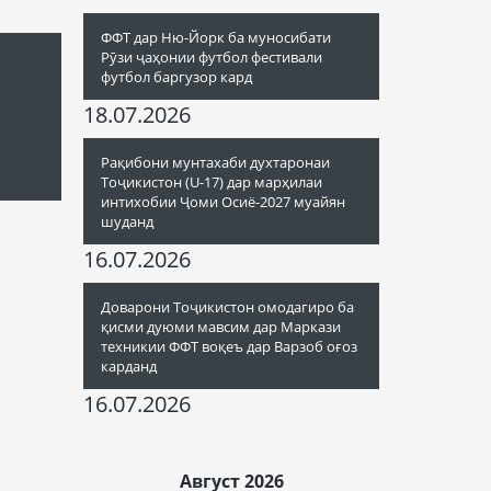
ФФТ дар Ню-Йорк ба муносибати
Рӯзи ҷаҳонии футбол фестивали
футбол баргузор кард
18.07.2026
Рақибони мунтахаби духтаронаи
Тоҷикистон (U-17) дар марҳилаи
интихобии Ҷоми Осиё-2027 муайян
шуданд
16.07.2026
Доварони Тоҷикистон омодагиро ба
қисми дуюми мавсим дар Маркази
техникии ФФТ воқеъ дар Варзоб оғоз
карданд
16.07.2026
Август 2026