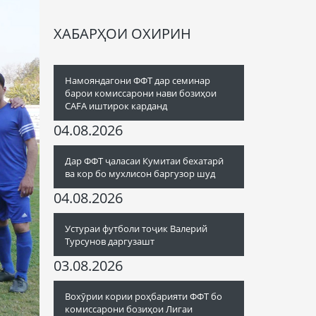
ХАБАРҲОИ ОХИРИН
Намояндагони ФФТ дар семинар
барои комиссарони нави бозиҳои
CAFA иштирок карданд
04.08.2026
Дар ФФТ ҷаласаи Кумитаи бехатарӣ
ва кор бо мухлисон баргузор шуд
04.08.2026
Устураи футболи тоҷик Валерий
Турсунов даргузашт
03.08.2026
Вохӯрии кории роҳбарияти ФФТ бо
комиссарони бозиҳои Лигаи