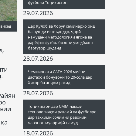
футболи Тоҷикистон
29.07.2026
ависед
Дар Кӯлоб ва Хоруғ семинарҳо оид
ба рушди истеъдодҳо, ҷорӣ
намудани методологияи ягона ва
дарёфти футболбозони умедбахш
баргузор шуданд
д.
28.07.2026
яти
Чемпионати CAFA-2026 миёни
.
дастаҳои бонувони то 20-сола дар
Ҳисор ба анҷом расид
28.07.2026
уайян
ро
Тоҷикистон дар СММ нақши
явии
технологияҳои рақамӣ ва футболро
дар таҳкими солимии равонии
иқа
ҷавонон муаррифӣ намуд
18.07.2026