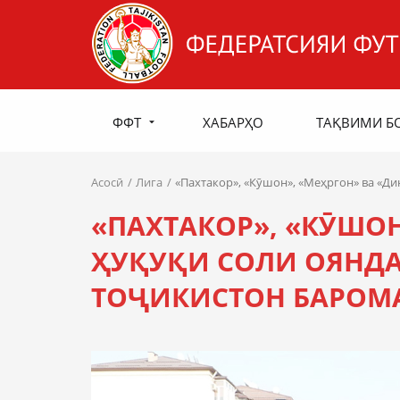
ФФТ
ХАБАРҲО
ТАҚВИМИ Б
Асосӣ
Лига
«Пахтакор», «Кӯшон», «Меҳргон» ва «Д
«ПАХТАКОР», «КӮШО
ҲУҚУҚИ СОЛИ ОЯНДА
ТОҶИКИСТОН БАРОМ