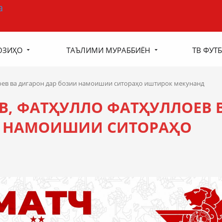
ОЗИҲО
ТАЪЛИМИ МУРАББИЁН
ТВ ФУТБ
оев ва дигарон дар бозии намоишии ситораҳо иштирок мекунанд
, ФАТҲУЛЛО ФАТҲУЛЛОЕВ 
И НАМОИШИИ СИТОРАҲО