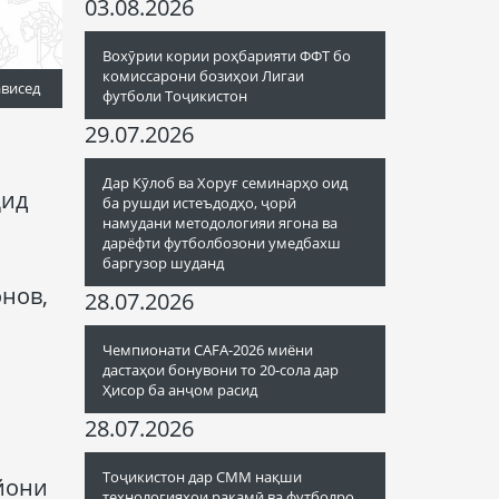
03.08.2026
Вохӯрии кории роҳбарияти ФФТ бо
комиссарони бозиҳои Лигаи
ависед
футболи Тоҷикистон
29.07.2026
Дар Кӯлоб ва Хоруғ семинарҳо оид
ҳид
ба рушди истеъдодҳо, ҷорӣ
намудани методологияи ягона ва
дарёфти футболбозони умедбахш
баргузор шуданд
нов,
28.07.2026
Чемпионати CAFA-2026 миёни
дастаҳои бонувони то 20-сола дар
Ҳисор ба анҷом расид
28.07.2026
Тоҷикистон дар СММ нақши
йони
технологияҳои рақамӣ ва футболро