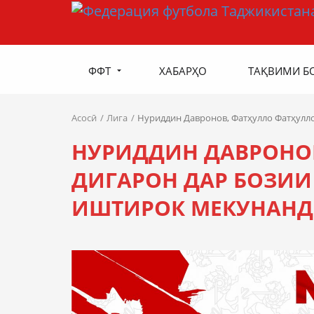
ФФТ
ХАБАРҲО
ТАҚВИМИ Б
Асосӣ
Лига
Нуриддин Давронов, Фатҳулло Фатҳулл
НУРИДДИН ДАВРОНОВ
ДИГАРОН ДАР БОЗИ
ИШТИРОК МЕКУНАНД