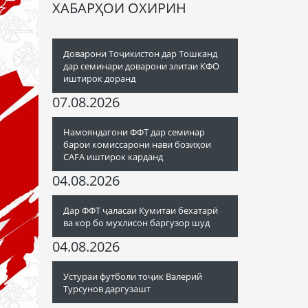
ХАБАРҲОИ ОХИРИН
Доварони Тоҷикистон дар Тошканд
дар семинари доварони элитаи КФО
иштирок доранд
07.08.2026
Намояндагони ФФТ дар семинар
барои комиссарони нави бозиҳои
CAFA иштирок карданд
04.08.2026
Дар ФФТ ҷаласаи Кумитаи бехатарӣ
ва кор бо мухлисон баргузор шуд
04.08.2026
Устураи футболи тоҷик Валерий
Турсунов даргузашт