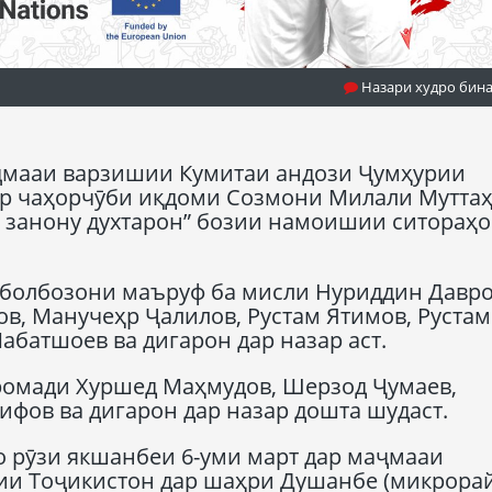
Назари худро бин
аҷмааи варзишии Кумитаи андози Ҷумҳурии
ар чаҳорчӯби иқдоми Созмони Милали Мутта
и занону духтарон” бозии намоишии ситораҳо
болбозони маъруф ба мисли Нуриддин Давро
ов, Манучеҳр Ҷалилов, Рустам Ятимов, Рустам
батшоев ва дигарон дар назар аст.
ромади Хуршед Маҳмудов, Шерзод Ҷумаев,
фов ва дигарон дар назар дошта шудаст.
ҳо рӯзи якшанбеи 6-уми март дар маҷмааи
ии Тоҷикистон дар шаҳри Душанбе (микрора