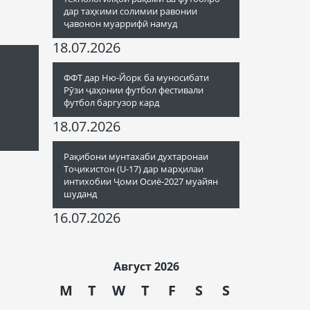
дар таҳкими солимии равонии
ҷавонон муаррифӣ намуд
18.07.2026
ФФТ дар Ню-Йорк ба муносибати
Рӯзи ҷаҳонии футбол фестивали
футбол баргузор кард
18.07.2026
Рақибони мунтахаби духтаронаи
Тоҷикистон (U-17) дар марҳилаи
интихобии Ҷоми Осиё-2027 муайян
шуданд
16.07.2026
Август 2026
M
T
W
T
F
S
S