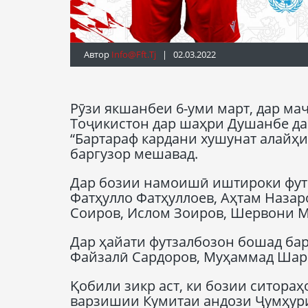
Автор
Info@fft.tj
| 02.03.2022
Рӯзи якшанбеи 6-уми март, дар м
Тоҷикистон дар шаҳри Душанбе д
“Бартараф кардани хушунат алайҳ
баргузор мешавад.
Дар бозии намоишӣ иштироки фут
Фатҳулло Фатҳуллоев, Аҳтам Назар
Соиров, Ислом Зоиров, Шервони Ма
Дар ҳайати футзалбозон бошад ба
Файзалӣ Сардоров, Муҳаммад Шари
Қобили зикр аст, ки бозии ситора
варзишии Кумитаи андози Ҷумҳур