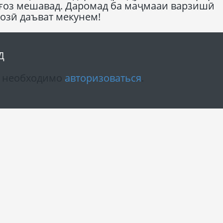
0 оғоз мешавад. Даромад ба маҷмааи варзишӣ
бозӣ даъват мекунем!
Д
м необходимо
авторизоваться
.