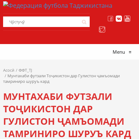
Menu
≡
Асосӣ
ФФТ_TJ
Мунтахаби футзали Тоҷикистон дар Гулистон ҷамъомади
тамриниро шуруъ кард
МУНТАХАБИ ФУТЗАЛИ
ТОҶИКИСТОН ДАР
ГУЛИСТОН ҶАМЪОМАДИ
ТАМРИНИРО ШУРУЪ КАРД