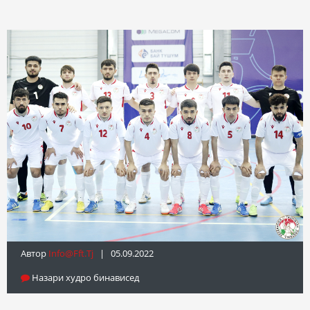
Автор
Info@fft.tj
| 05.09.2022
Назари худро бинависед