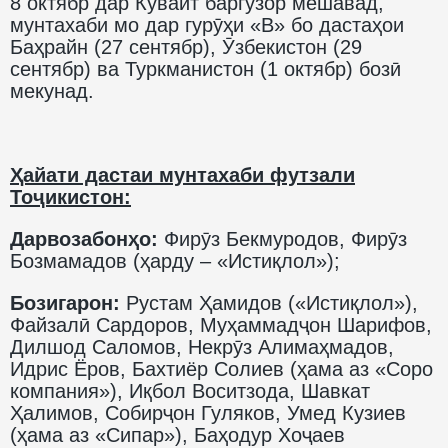
8 октябр дар Кувайт баргузор мешавад,
мунтахаби мо дар гурӯҳи «В» бо дастаҳои
Баҳрайн (27 сентябр), Ӯзбекистон (29
сентябр) ва Туркманистон (1 октябр) бозӣ
мекунад.
Ҳайати дастаи мунтахаби футзали
Тоҷикистон:
Дарвозабонҳо:
Фирӯз Бекмуродов, Фирӯз
Бозмамадов (ҳарду – «Истиқлол»);
Бозигарон:
Рустам Ҳамидов («Истиқлол»),
Файзалӣ Сардоров, Муҳаммадҷон Шарифов,
Дилшод Саломов, Некрӯз Алимаҳмадов,
Идрис Ёров, Бахтиёр Солиев (ҳама аз «Соро
компания»), Иқбол Воситзода, Шавкат
Ҳалимов, Собирҷон Гуляков, Умед Кузиев
(ҳама аз «Сипар»), Баҳодур Хоҷаев