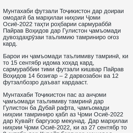
Мунтахаби футзали Тоҷикистон дар доираи
омодагӣ ба марҳилаи ниҳоии Ҷоми
Осиё-2022 таҳти роҳбарии сармураббӣ
Пайрав Воҳидов дар Гулистон ҷамъомади
дувоздаҳрӯзаи таълимию тамриниро оғоз
кард.
Барои ин ҷамъомади таълимиву тамринӣ, ки
то 15 сентябр идома хоҳад кард,
сармураббии тими футзали кишвар Пайрав
Воҳидов 14 бозигар – 2 дарвозабон ва 12
футзалбозро даъват кардааст.
Мунтахаби Тоҷикистон пас аз анҷоми
ҷамъомади таълимиву тамринӣ дар
Гулистон ба Дубай рафта, ҷамъомади
ниҳоии тамриниро қабл аз Ҷоми Осиё-2022
дар Кувайт баргузор мекунад. Дар марҳилаи
ниҳоии Ҷоми Осиё-2022, ки аз 27 сентябр то