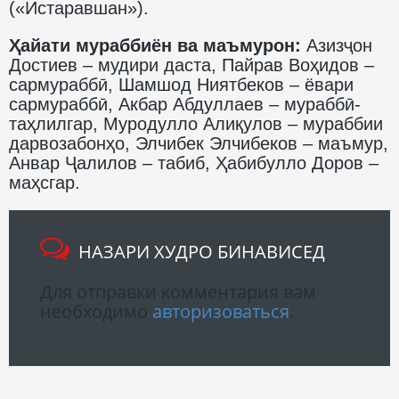
(«Истаравшан»).
Ҳайати мураббиён ва маъмурон:
Азизҷон
Достиев – мудири даста, Пайрав Воҳидов –
сармураббӣ, Шамшод Ниятбеков – ёвари
сармураббӣ, Акбар Абдуллаев – мураббӣ-
таҳлилгар, Муродулло Алиқулов – мураббии
дарвозабонҳо, Элчибек Элчибеков – маъмур,
Анвар Ҷалилов – табиб, Ҳабибулло Доров –
маҳсгар.
НАЗАРИ ХУДРО БИНАВИСЕД
Для отправки комментария вам
необходимо
авторизоваться
.