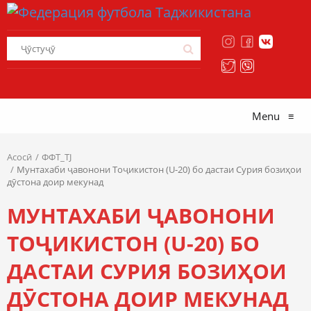
Menu
≡
Асосӣ
ФФТ_TJ
Мунтахаби ҷавонони Тоҷикистон (U-20) бо дастаи Сурия бозиҳои
дӯстона доир мекунад
МУНТАХАБИ ҶАВОНОНИ
ТОҶИКИСТОН (U-20) БО
ДАСТАИ СУРИЯ БОЗИҲОИ
ДӮСТОНА ДОИР МЕКУНАД