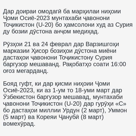
Дар доираи омодагӣ ба марҳилаи ниҳоии
Ҷоми Осиё-2023 мунтахаби ҷавонони
Тоҷикистон (U-20) бо ҳамсолони худ аз Сурия
ду бозии дӯстона анҷом медиҳад.
Рӯзҳои 21 ва 24 феврал дар Варзишгоҳи
марказии Ҳисор бозиҳои дӯстона миёни
дастаҳои ҷавонони Тоҷикистону Сурия
баргузор мешаванд. Рақобатҳо соати 16:00
оғоз мегарданд.
Бояд гуфт, ки дар қисми ниҳоии Ҷоми
Осиё-2023, ки аз 1-ум то 18-уми март дар
Ӯзбекистон баргузор мешавад, мунтахаби
ҷавонони Тоҷикистон (U-20) дар гурӯҳи «С»
бо дастаҳои миллии Урдун (2 март), Уммон
(5 март) ва Кореяи Ҷанубӣ (8 март)
вомехӯрад.