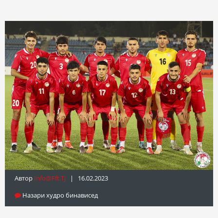
Автор
Info@fft.tj
| 16.02.2023
Назари худро бинависед