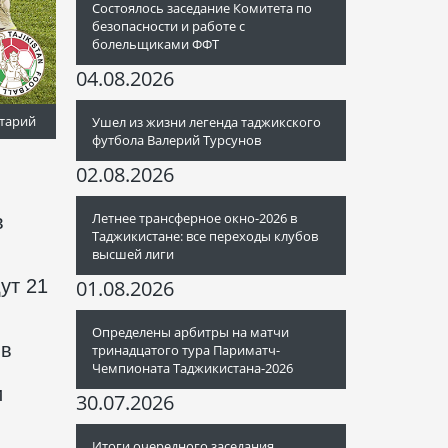
Состоялось заседание Комитета по
безопасности и работе с
болельщиками ФФТ
04.08.2026
тарий
Ушел из жизни легенда таджикского
футбола Валерий Турсунов
02.08.2026
Летнее трансферное окно-2026 в
в
Таджикистане: все переходы клубов
высшей лиги
ут 21
01.08.2026
Определены арбитры на матчи
 в
тринадцатого тура Париматч-
Чемпионата Таджикистана-2026
и
30.07.2026
Итоги очередного заседания