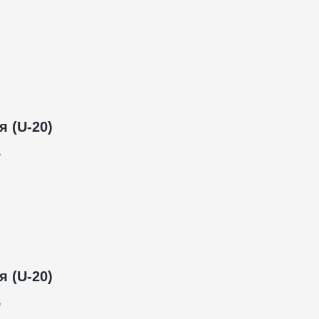
я (
U
-20)
н
я (
U
-20)
н