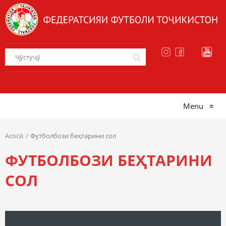
Menu
≡
Асосӣ
Футболбози беҳтарини сол
ФУТБОЛБОЗИ БЕҲТАРИНИ
СОЛ