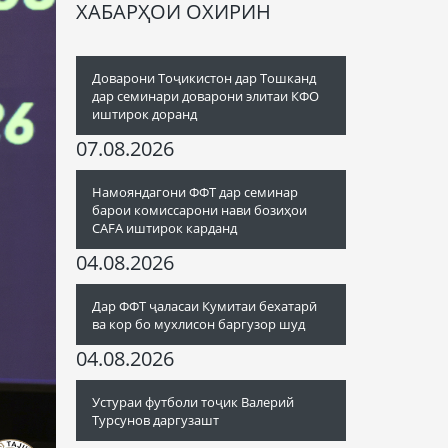
ХАБАРҲОИ ОХИРИН
Доварони Тоҷикистон дар Тошканд
дар семинари доварони элитаи КФО
иштирок доранд
07.08.2026
Намояндагони ФФТ дар семинар
барои комиссарони нави бозиҳои
CAFA иштирок карданд
04.08.2026
Дар ФФТ ҷаласаи Кумитаи бехатарӣ
ва кор бо мухлисон баргузор шуд
04.08.2026
Устураи футболи тоҷик Валерий
Турсунов даргузашт