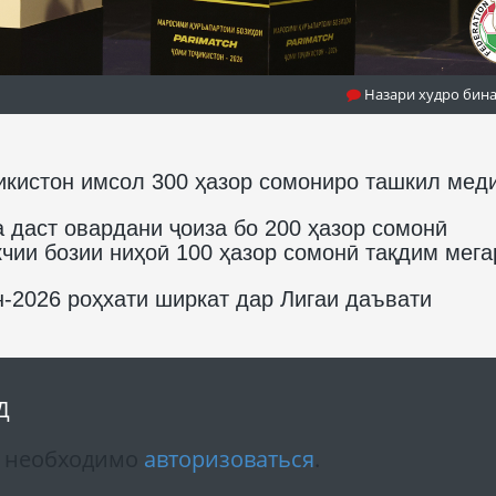
Назари худро бин
кистон имсол 300 ҳазор сомониро ташкил мед
 даст овардани ҷоиза бо 200 ҳазор сомонӣ
ии бозии ниҳоӣ 100 ҳазор сомонӣ тақдим мега
-2026 роҳхати ширкат дар Лигаи даъвати
Д
м необходимо
авторизоваться
.