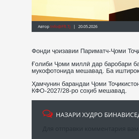
Автор
Info@fft.tj
| 20.05.2026
Фонди ҷоизавии Париматч-Ҷоми Тоҷи
Ғолиби Ҷоми миллӣ дар баробари ба
мукофотонида мешавад. Ба иштирокч
Ҳамчунин барандаи Ҷоми Тоҷикистон
КФО-2027/28-ро соҳиб мешавад.
НАЗАРИ ХУДРО БИНАВИСЕ
Для отправки комментария ва