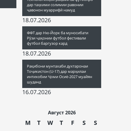
дар таҳкими солимии равонии
ҷавонон муаррифӣ намуд
18.07.2026
ФФТ дар Ню-Йорк ба муносибати
Рӯзи ҷаҳонии футбол фестивали
футбол баргузор кард
18.07.2026
Рақибони мунтахаби духтаронаи
Тоҷикистон (U-17) дар марҳилаи
интихобии Ҷоми Осиё-2027 муайян
шуданд
16.07.2026
Август 2026
M
T
W
T
F
S
S