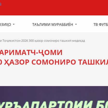
ОЗИҲО
ТАЪЛИМИ МУРАББИЁН
ТВ ФУТБ
 Тоҷикистон-2026 300 ҳазор сомониро ташкил медиҳад
ПАРИМАТЧ-ҶОМИ
00 ҲАЗОР СОМОНИРО ТАШКИ