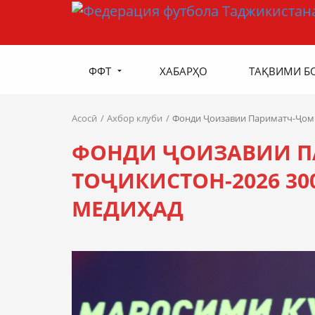
ФФТ
ХАБАРҲО
ТАҚВИМИ Б
Асосӣ
Ахбор клуби
Фонди Ҷоизавии Париматч-Ҷоми
ФОНДИ ҶОИЗАВИИ 
ТОҶИКИСТОН-2026 3
МЕДИҲАД