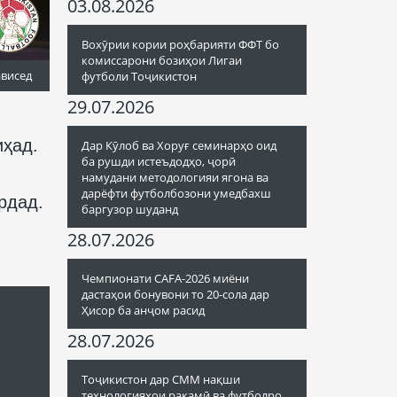
03.08.2026
Вохӯрии кории роҳбарияти ФФТ бо
комиссарони бозиҳои Лигаи
ависед
футболи Тоҷикистон
29.07.2026
иҳад.
Дар Кӯлоб ва Хоруғ семинарҳо оид
ба рушди истеъдодҳо, ҷорӣ
намудани методологияи ягона ва
дарёфти футболбозони умедбахш
рдад.
баргузор шуданд
28.07.2026
Чемпионати CAFA-2026 миёни
дастаҳои бонувони то 20-сола дар
Ҳисор ба анҷом расид
28.07.2026
Тоҷикистон дар СММ нақши
технологияҳои рақамӣ ва футболро