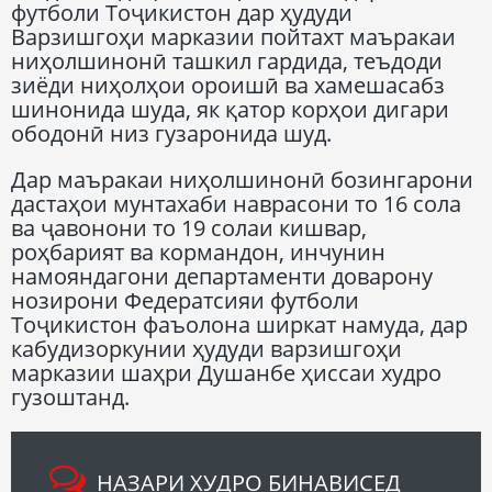
футболи Тоҷикистон дар ҳудуди
Варзишгоҳи марказии пойтахт маъракаи
ниҳолшинонӣ ташкил гардида, теъдоди
зиёди ниҳолҳои ороишӣ ва хамешасабз
шинонида шуда, як қатор корҳои дигари
ободонӣ низ гузаронида шуд.
Дар маъракаи ниҳолшинонӣ бозингарони
дастаҳои мунтахаби наврасони то 16 сола
ва ҷавонони то 19 солаи кишвар,
роҳбарият ва кормандон, инчунин
намояндагони департаменти доварону
нозирони Федератсияи футболи
Тоҷикистон фаъолона ширкат намуда, дар
кабудизоркунии ҳудуди варзишгоҳи
марказии шаҳри Душанбе ҳиссаи худро
гузоштанд.
НАЗАРИ ХУДРО БИНАВИСЕД