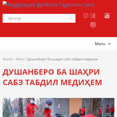
Menu
≡
Асосӣ
Лига
Душанберо ба шаҳри сабз табдил медиҳем
ДУШАНБЕРО БА ШАҲРИ
САБЗ ТАБДИЛ МЕДИҲЕМ