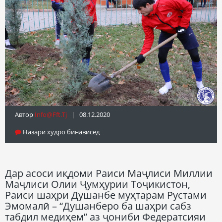
Автор
Info@fft.tj
| 08.12.2020
Назари худро бинависед
Дар асоси иқдоми Раиси Маҷлиси Миллии
Маҷлиси Олии Ҷумҳурии Тоҷикистон,
Раиси шаҳри Душанбе муҳтарам Рустами
Эмомалӣ – “Душанберо ба шаҳри сабз
табдил медиҳем” аз ҷониби Федератсияи