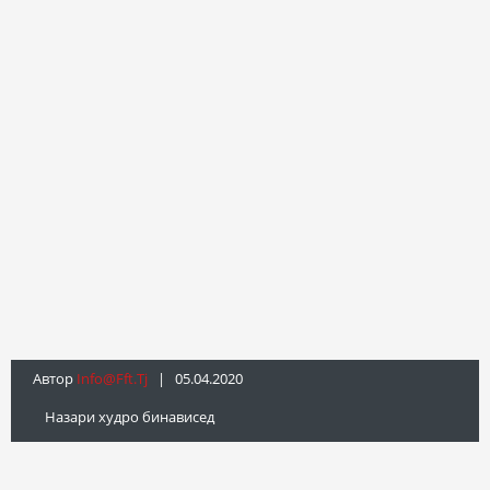
Автор
Info@fft.tj
| 05.04.2020
Назари худро бинависед