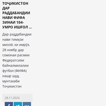
ТОҶИКИСТОН
ДАР
РАДДАБАНДИИ
НАВИ ФИФА
ЗИНАИ 104-
УМРО ИШҒОЛ ...
Дар раддабандии
нави тимҳои
миллӣ, ки имрӯз,
28 ноябр дар
сомонаи расмии
Федератсияи
байналмилалии
футбол (ФИФА)
нашр шуд,
мунтахаби
Тоҷикистон
28.11.2024