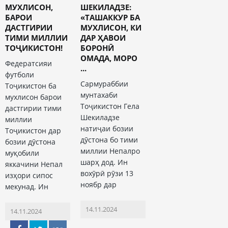
МУХЛИСОН,
ШЕКИЛАДЗЕ:
БАРОИ
«ТАШАККУР БА
ДАСТГИРИИ
МУХЛИСОН, КИ
ТИМИ МИЛЛИИ
ДАР ҲАВОИ
ТОҶИКИСТОН!
БОРОНӢ
ОМАДА, МОРО
Федератсияи
...
футболи
Сармураббии
Тоҷикистон ба
мунтахаби
мухлисон барои
Тоҷикистон Гела
дастгирии тими
Шекиладзе
миллии
натиҷаи бозии
Тоҷикистон дар
дӯстона бо тими
бозии дӯстона
миллии Непалро
муқобили
шарҳ дод. Ин
яккачини Непал
вохӯрӣ рӯзи 13
изҳори сипос
ноябр дар
мекунад. Ин
14.11.2024
14.11.2024