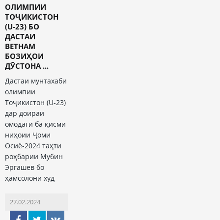
ОЛИМПИИ
ТОҶИКИСТОН
(U-23) БО
ДАСТАИ
ВЕТНАМ
БОЗИҲОИ
ДӮСТОНА ...
Дастаи мунтахаби
олимпии
Тоҷикистон (U-23)
дар доираи
омодагӣ ба қисми
ниҳоии Ҷоми
Осиё-2024 таҳти
роҳбарии Мубин
Эргашев бо
ҳамсолони худ
27.02.2024