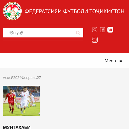
Menu
≡
Асосӣ
2024
Февраль
27
МУНТАХАБИ