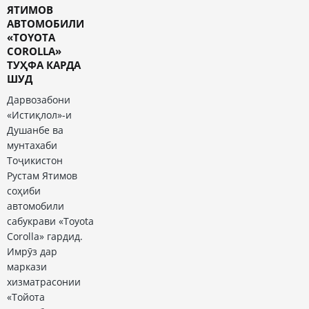
ЯТИМОВ
АВТОМОБИЛИ
«TOYOTA
COROLLA»
ТУҲФА КАРДА
ШУД
Дарвозабони
«Истиқлол»-и
Душанбе ва
мунтахаби
Тоҷикистон
Рустам Ятимов
соҳиби
автомобили
сабукрави «Toyota
Corolla» гардид.
Имрӯз дар
маркази
хизматрасонии
«Тойота