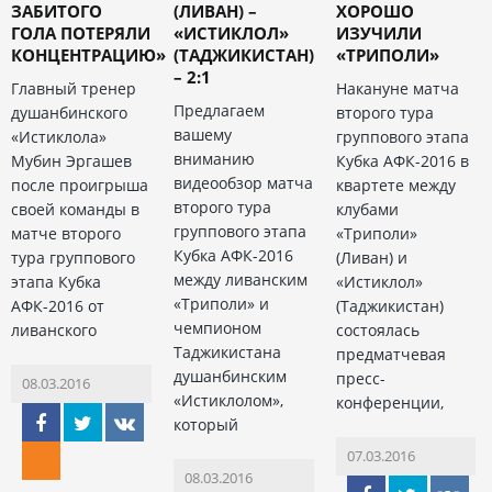
ЗАБИТОГО
(ЛИВАН) –
ХОРОШО
ГОЛА ПОТЕРЯЛИ
«ИСТИКЛОЛ»
ИЗУЧИЛИ
КОНЦЕНТРАЦИЮ»
(ТАДЖИКИСТАН)
«ТРИПОЛИ»
– 2:1
Главный тренер
Накануне матча
Предлагаем
душанбинского
второго тура
вашему
«Истиклола»
группового этапа
вниманию
Мубин Эргашев
Кубка АФК-2016 в
видеообзор матча
после проигрыша
квартете между
второго тура
своей команды в
клубами
группового этапа
матче второго
«Триполи»
Кубка АФК-2016
тура группового
(Ливан) и
между ливанским
этапа Кубка
«Истиклол»
«Триполи» и
АФК-2016 от
(Таджикистан)
чемпионом
ливанского
состоялась
Таджикистана
предматчевая
душанбинским
пресс-
08.03.2016
«Истиклолом»,
конференции,
который
07.03.2016
08.03.2016