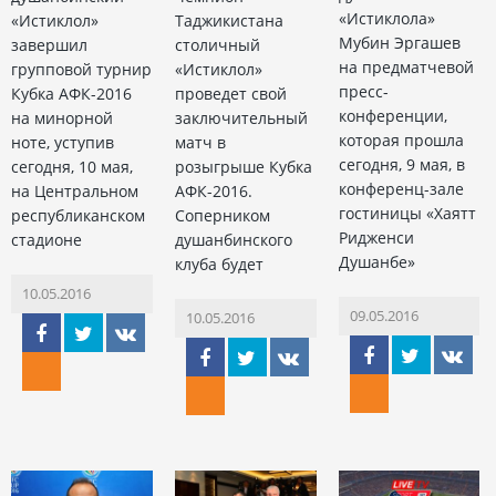
«Истиклола»
«Истиклол»
Таджикистана
Мубин Эргашев
завершил
столичный
на предматчевой
групповой турнир
«Истиклол»
пресс-
Кубка АФК-2016
проведет свой
конференции,
на минорной
заключительный
которая прошла
ноте, уступив
матч в
сегодня, 9 мая, в
сегодня, 10 мая,
розыгрыше Кубка
конференц-зале
на Центральном
АФК-2016.
гостиницы «Хаятт
республиканском
Соперником
Ридженси
стадионе
душанбинского
Душанбе»
клуба будет
10.05.2016
09.05.2016
10.05.2016