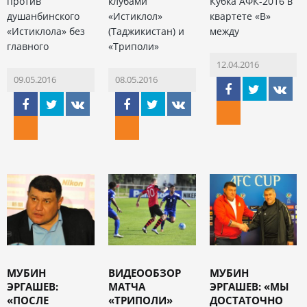
против
клубами
Кубка АФК-2016 в
душанбинского
«Истиклол»
квартете «В»
«Истиклола» без
(Таджикистан) и
между
главного
«Триполи»
12.04.2016
09.05.2016
08.05.2016
МУБИН
ВИДЕООБЗОР
МУБИН
ЭРГАШЕВ:
МАТЧА
ЭРГАШЕВ: «МЫ
«ПОСЛЕ
«ТРИПОЛИ»
ДОСТАТОЧНО