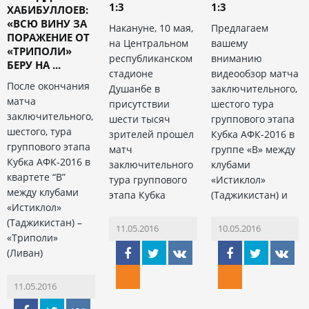
1:3
1:3
ХАБИБУЛЛОЕВ:
«ВСЮ ВИНУ ЗА
Накануне, 10 мая,
Предлагаем
ПОРАЖЕНИЕ ОТ
на Центральном
вашему
«ТРИПОЛИ»
республиканском
вниманию
БЕРУ НА ...
стадионе
видеообзор матча
После окончания
Душанбе в
заключительного,
матча
присутствии
шестого тура
заключительного,
шести тысяч
группового этапа
шестого, тура
зрителей прошел
Кубка АФК-2016 в
группового этапа
матч
группе «В» между
Кубка АФК-2016 в
заключительного
клубами
квартете “В”
тура группового
«Истиклол»
между клубами
этапа Кубка
(Таджикистан) и
«Истиклол»
(Таджикистан) –
11.05.2016
10.05.2016
«Триполи»
(Ливан)
11.05.2016