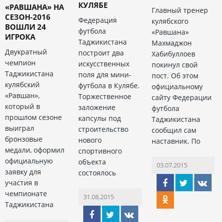
КУЛЯБЕ
«РАВШАНА» НА
Главный тренер
СЕЗОН-2016
Федерация
кулябского
ВОШЛИ 24
футбола
«Равшана»
ИГРОКА
Таджикистана
Махмаджон
Двукратный
построит два
Хабибуллоев
чемпион
искусственных
покинул свой
Таджикистана
поля для мини-
пост. Об этом
кулябский
футбола в Кулябе.
официальному
«Равшан»,
Торжественное
сайту Федерации
который в
заложение
футбола
прошлом сезоне
капсулы под
Таджикистана
выиграл
строительство
сообщил сам
бронзовые
нового
наставник. По
медали, оформил
спортивного
официальную
объекта
03.07.2015
заявку для
состоялось
участия в
чемпионате
31.08.2015
Таджикистана