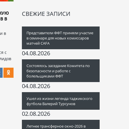
СВЕЖИЕ ЗАПИСИ
НУЮ
В В
Представители ФФТ приняли участие
и в
в семинаре для новых комиссаров
матчей CAFA
04.08.2026
ся с
лидов
Состоялось заседание Комитета по
безопасности и работе с
болельщиками ФФТ
04.08.2026
Ушел из жизни легенда таджикского
футбола Валерий Турсунов
02.08.2026
Летнее трансферное окно-2026 в