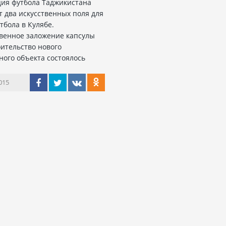
ия футбола Таджикистана
т два искусственных поля для
тбола в Кулябе.
венное заложение капсулы
оительство нового
ного объекта состоялось
015