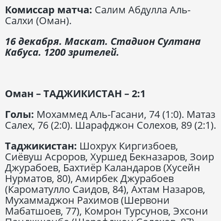
Комиссар матча:
Салим Абдулла Аль-
Салхи (Оман).
16 декабря. Маскат. Стадион Султана
Кабуса. 1200 зрителей.
Оман – ТАДЖИКИСТАН – 2:1
Голы:
Мохаммед Аль-Гасани, 74 (1:0). Матаз
Салех, 76 (2:0). Шарафджон Солехов, 89 (2:1).
Таджикистан:
Шохрух Киргизбоев,
Сиёвуш Асроров, Хуршед Бекназаров, Зоир
Джурабоев, Бахтиёр Каландаров (Хусейн
Нурматов, 80), Амирбек Джурабоев
(Кароматулло Саидов, 84), Ахтам Назаров,
Мухаммаджон Рахимов (Шервони
Мабатшоев, 77), Комрон Турсунов, Эхсони