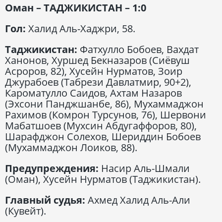
Оман – ТАДЖИКИСТАН – 1:0
Гол:
Халид Аль-Хаджри, 58.
Таджикистан:
Фатхулло Бобоев, Вахдат
Ханонов, Хуршед Бекназаров (Сиёвуш
Асроров, 82), Хусейн Нурматов, Зоир
Джурабоев (Табрези Давлатмир, 90+2),
Кароматулло Саидов, Ахтам Назаров
(Эхсони Панджшанбе, 86), Мухаммаджон
Рахимов (Комрон Турсунов, 76), Шервони
Мабатшоев (Мухсин Абдугаффоров, 80),
Шарафджон Солехов, Шериддин Бобоев
(Мухаммаджон Лоиков, 88).
Предупреждения:
Насир Аль-Шмали
(Оман), Хусейн Нурматов (Таджикистан).
Главный судья:
Ахмед Халид Аль-Али
(Кувейт).