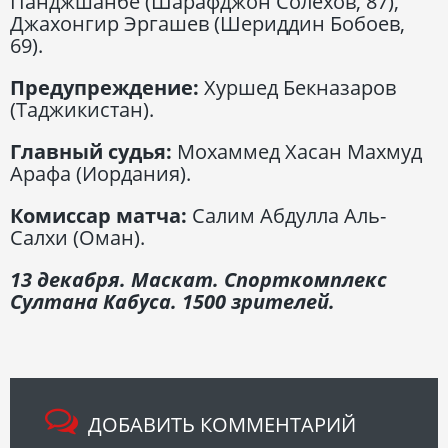
Панджшанбе (Шарафджон Солехов, 87),
Джахонгир Эргашев (Шериддин Бобоев,
69).
Предупреждение:
Хуршед Бекназаров
(Таджикистан).
Главный судья:
Мохаммед Хасан Махмуд
Арафа (Иордания).
Комиссар матча:
Салим Абдулла Аль-
Салхи (Оман).
13 декабря. Маскат. Спорткомплекс
Султана Кабуса. 1500 зрителей.
ДОБАВИТЬ КОММЕНТАРИЙ