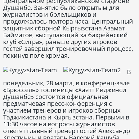
Центральном республиканском стадионе
Душанбе. Занятие было открытым для
журналистов и болельщиков и
продолжалось полтора часа. Центральный
защитник сборной Кыргызстана Азамат
Байматов, выступающий за бахрейнский
клуб «Ситра», раньше других игроков
гостей завершил тренировочный процесс,
покинув поле хромая.
В
понедельник, 28 марта, в конференц-зале
«Брюссель» гостиницы «Хаятт Ридженси
Душанбе» состоится официальная
предматчевая пресс-конференция с
участием тренеров и игроков сборных
Таджикистана и Кыргызстана. Первыми в
11:30 часов на вопросы журналистов
ответят главный тренер гостей Александр
Крестинин и вратарь Валерий Кашуба,