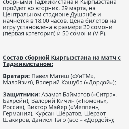
сборными Таджикистана и Кыргызстана
пройдет во вторник, 29 марта, на
Центральном стадионе Душанбе и
начнется в 18:00 часов. Цена билетов на
игру установлена в размере 20 сомони
(первая категория) и 50 сомони (VIP).
Состав сборной Кыргызстана на матч с
Таджикистаном:
Вратари:
Павел Матяш («УиТМ»,
Малайзия), Валерий Кашуба («Дордой»);
Защитники:
Азамат Байматов («Ситра»,
Бахрейн), Валерий Кичин («Тюмень»,
Россия), Виктор Майер («Меппен»,
Германия), Курсан Шератов, Шерзот
Шакиров, Дэниел Тэго (все – «Дордой»);