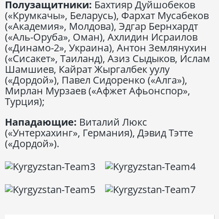
Полузащитники:
Бахтияр Дуйшобеков
(«Крумкачы», Беларусь), Фархат Мусабеков
(«Академия», Молдова), Эдгар Бернхардт
(«Аль-Оруба», Оман), Ахлидин Исраилов
(«Динамо-2», Украина), Антон Землянухин
(«Сисакет», Таиланд), Азиз Сыдыков, Ислам
Шамшиев, Кайрат Жыргалбек уулу
(«Дордой»), Павел Сидоренко («Алга»),
Мирлан Мурзаев («Афжет Афьонспор»,
Турция);
Нападающие:
Виталий Люкс
(«Унтерхахинг», Германия), Дэвид Тэтте
(«Дордой»).