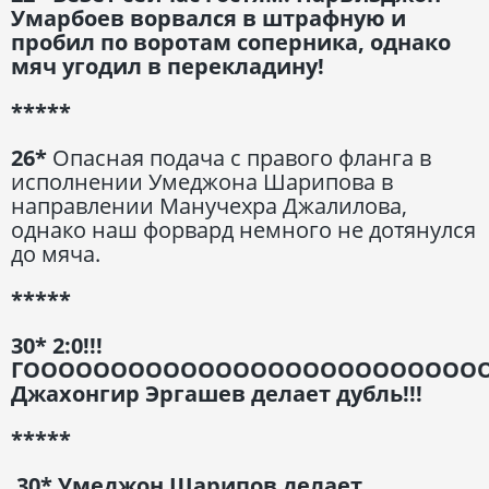
Умарбоев ворвался в штрафную и
пробил по воротам соперника, однако
мяч угодил в перекладину!
*****
26*
Опасная подача с правого фланга в
исполнении Умеджона Шарипова в
направлении Манучехра Джалилова,
однако наш форвард немного не дотянулся
до мяча.
*****
30* 2:0!!!
ГООООООООООООООООООООООООООО
Джахонгир Эргашев делает дубль!!!
*****
30* Умеджон Шарипов делает