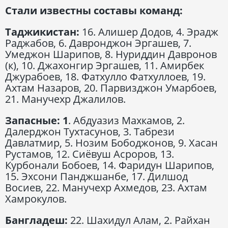
Стали известны составы команд:
Таджикистан:
16. Алишер Додов, 4. Эрадж
Раджабов, 6. Давронджон Эргашев, 7.
Умеджон Шарипов, 8. Нуриддин Давронов
(к), 10. Джахонгир Эргашев, 11. Амирбек
Джурабоев, 18. Фатхулло Фатхуллоев, 19.
Ахтам Назаров, 20. Парвизджон Умарбоев,
21. Манучехр Джалилов.
Запасные: 1
. Абдуазиз Махкамов, 2.
Далерджон Тухтасунов, 3. Табрези
Давлатмир, 5. Нозим Бободжонов, 9. Хасан
Рустамов, 12. Сиёвуш Асроров, 13.
Курбонали Бобоев, 14. Фаридун Шарипов,
15. Эхсони Панджшанбе, 17. Дилшод
Восиев, 22. Манучехр Ахмедов, 23. Ахтам
Хамрокулов.
Бангладеш:
22. Шахидул Алам, 2. Райхан