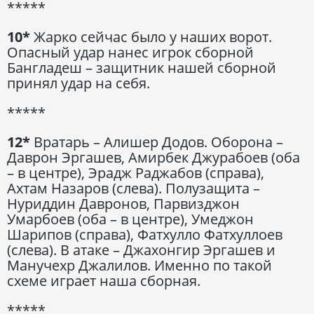
*****
10*
Жарко сейчас было у наших ворот.
Опасный удар нанес игрок сборной
Бангладеш – защитник нашей сборной
принял удар на себя.
*****
12*
Вратарь – Алишер Додов. Оборона –
Даврон Эргашев, Амирбек Джурабоев (оба
– в центре), Эрадж Раджабов (справа),
Ахтам Назаров (слева). Полузащита –
Нуриддин Давронов, Парвизджон
Умарбоев (оба – в центре), Умеджон
Шарипов (справа), Фатхулло Фатхуллоев
(слева). В атаке – Джахонгир Эргашев и
Манучехр Джалилов. Именно по такой
схеме играет наша сборная.
*****