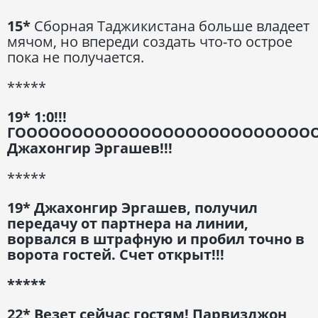
15*
Сборная Таджикистана больше владеет
мячом, но впереди создать что-то острое
пока не получается.
*****
19* 1:0!!!
ГООООООООООООООООООООООООООО
Джахонгир Эргашев!!!
*****
19* Джахонгир Эргашев, получил
передачу от партнера на линии,
ворвался в штрафную и пробил точно в
ворота гостей. Счет открыт!!!
*****
22* Везет сейчас гостям! Парвизджон