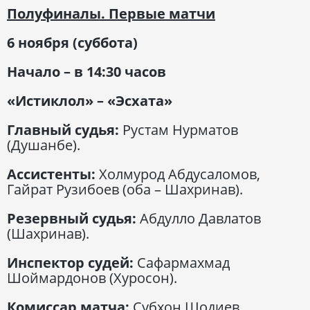
Полуфиналы. Первые матчи
6 ноября (суббота)
Начало – в 14:30 часов
«Истиклол» – «Эсхата»
Главный судья:
Рустам Нурматов
(Душанбе).
Ассистенты:
Холмурод Абдусаломов,
Гайрат Рузибоев (оба – Шахринав).
Резервный судья:
Абдулло Давлатов
(Шахринав).
Инспектор судей:
Сафармахмад
Шоймардонов (Хуросон).
Комиссар матча:
Субхон Шодиев