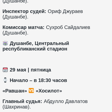
(Душанбе).
Инспектор судей:
Ориф Джураев
(Душанбе).
Комиссар матча:
Сухроб Сайдалиев
(Душанбе).
Душанбе, Центральный
республиканский стадион
29
мая | пятница
️ Начало – в 1
8
:30 часов
«Равшан»
«Хосилот»
Главный судья:
Абдулло Давлатов
(Шахринав).