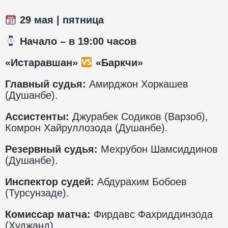
29
мая | пятница
️ Начало – в 1
9
:00 часов
«Истаравшан»
«Баркчи»
Главный судья:
Амирджон Хоркашев
(Душанбе).
Ассистенты:
Джурабек Содиков (Варзоб),
Комрон Хайруллозода (Душанбе).
Резервный судья:
Мехрубон Шамсиддинов
(Душанбе).
Инспектор судей:
Абдурахим Бобоев
(Турсунзаде).
Комиссар матча:
Фирдавс Фахриддинзода
(Худжанд).