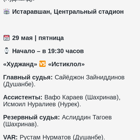
Истаравшан, Центральный стадион
29
мая | пятница
️ Начало – в 1
9
:30 часов
«Худжанд»
«Истиклол»
Главный судья:
Сайёджон Зайниддинов
(Душанбе).
Ассистенты:
Вафо Караев (Шахринав),
Исмоил Нуралиев (Нурек).
Резервный судья:
Аслиддин Тагоев
(Шахринав).
VAR:
Рустам Нурматов (Душанбе).