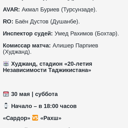
AVAR:
Акмал Буриев (Турсунзаде).
RO:
Баён Дустов (Душанбе).
Инспектор судей:
Умед Рахимов (Бохтар).
Комиссар матча:
Алишер Парпиев
(Худжанд).
Худжанд, стадион «20-летия
Независимости Таджикистана»
30
мая | суббота
️ Начало – в 1
8
:00 часов
«Сардор»
«Рахш»