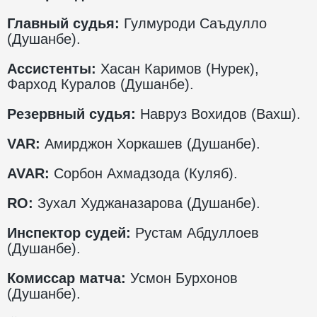
Главный судья:
Гулмуроди Саъдулло
(Душанбе).
Ассистенты:
Хасан Каримов (Нурек),
Фарход Куралов (Душанбе).
Резервный судья:
Навруз Вохидов (Вахш).
VAR:
Амирджон Хоркашев (Душанбе).
AVAR:
Сорбон Ахмадзода (Куляб).
RO:
Зухал Худжаназарова (Душанбе).
Инспектор судей:
Рустам Абдуллоев
(Душанбе).
Комиссар матча:
Усмон Бурхонов
(Душанбе).