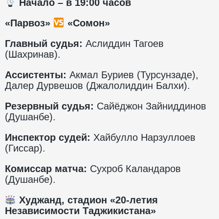
️ Начало – в 1
9
:00 часов
«Парвоз»
«Сомон»
Главный судья:
Аслиддин Тагоев
(Шахринав).
Ассистенты:
Акмал Буриев (Турсунзаде),
Далер Дурвешов (Джалолиддин Балхи).
Резервный судья:
Сайёджон Зайниддинов
(Душанбе).
Инспектор судей:
Хайбулло Нарзуллоев
(Гиссар).
Комиссар матча:
Сухроб Каландаров
(Душанбе).
Худжанд, стадион «20-летия
Независимости Таджикистана»