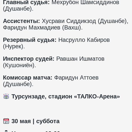
Главный судья:
Мехрубон Шамсиддинов
(Душанбе).
Ассистенты:
Хусрави Сиддикзод (Душанбе),
Фаридун Махмадиев (Вахш).
Резервный судья:
Насрулло Кабиров
(Нурек).
Инспектор судей:
Равшан Ишматов
(Кушониён).
Комиссар матча:
Фаридун Аттоев
(Душанбе).
Турсунзаде, стадион «ТАЛКО-Арена»
30
мая | суббота