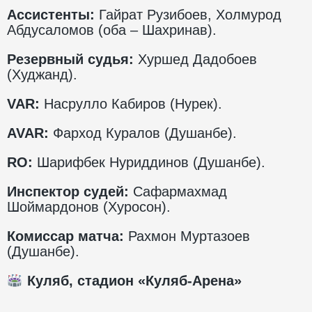
Ассистенты:
Гайрат Рузибоев, Холмурод
Абдусаломов (оба – Шахринав).
Резервный судья:
Хуршед Дадобоев
(Худжанд).
VAR:
Насрулло Кабиров (Нурек).
AVAR:
Фарход Куралов (Душанбе).
RO:
Шарифбек Нуриддинов (Душанбе).
Инспектор судей:
Сафармахмад
Шоймардонов (Хуросон).
Комиссар матча:
Рахмон Муртазоев
(Душанбе).
Куляб, стадион «Куляб-Арена»