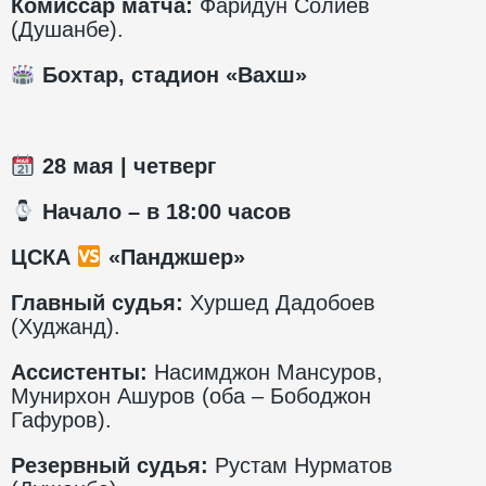
Комиссар матча:
Фаридун Солиев
(Душанбе).
Бохтар, стадион «Вахш»
28
мая | четверг
️ Начало – в 1
8
:00 часов
ЦСКА
«Панджшер»
Главный судья:
Хуршед Дадобоев
(Худжанд).
Ассистенты:
Насимджон Мансуров,
Мунирхон Ашуров (оба – Бободжон
Гафуров).
Резервный судья:
Рустам Нурматов