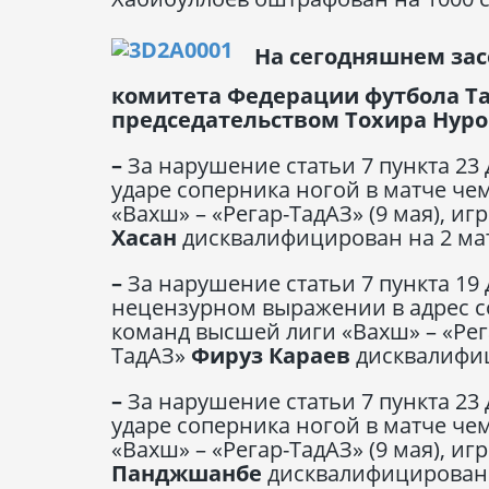
На сегодняшнем за
комитета Федерации футбола Та
председательством Тохира Нур
–
За нарушение статьи 7 пункта 23
ударе соперника ногой в матче ч
«Вахш» – «Регар-ТадАЗ» (9 мая), и
Хасан
дисквалифицирован на 2 мат
–
За нарушение статьи 7 пункта 19
нецензурном выражении в адрес с
команд высшей лиги «Вахш» – «Рега
ТадАЗ»
Фируз Караев
дисквалифиц
–
За нарушение статьи 7 пункта 23
ударе соперника ногой в матче ч
«Вахш» – «Регар-ТадАЗ» (9 мая), и
Панджшанбе
дисквалифицирован н