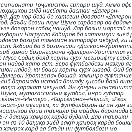
емпионати Тоҷикистон сипарӣ шуд. Аммо афсу
ноҳақиҳои зиёд нисбати дастаи «Далерон-
уд. Дар чор бозӣ бо хатогии доварон «Далерон
дод. Баъди бозии якум Шумо сардовар ва ёрдам
аъзе доварон сабақ нашуд. Дар бозии марказӣ в
роҳбарии Насрулло Кабиров ба хатогиҳои зиёд 
ардовар бозиро тамоман яктарафа мебурд, ки 
аст. Якбора ба 5 бозингари «Далерон-Уротепп
қариб ҳамаи бозингарони «Далерон-Уротеппа» 
ё Мӯсо Содиқ бояд корти сурх мегирифту сард
н надод хато аст. Зеро футболбози мазкур я
ишон надод, ки боиси корти сурх шавад. Оид ба
Далерон-Уротеппа» бошад, ҳаминро гуфтание
ғолиб баромада истода бошаду ҳисоби бозӣ онр
и вақт ҳаракат мекунад. Ин қонуни нонавишт
 Шумо, мутахассисони футбол, инро хубтар
елона»-«Интер» , «Барселона»-«Челси», «Реал
снал»-ро мегирем, ки футболбозон аз ин ҳам з
мошинҳои ёрии таъҷилӣ ба майдон баромада б
5-7 дақиқа ҳамроҳ карда буданд. Дар таърихи
 он аз 10 дақиқа зиёд вақт ҳамроҳ карда боша
а ҳамроҳ кард ва баъди ин футболбози мо