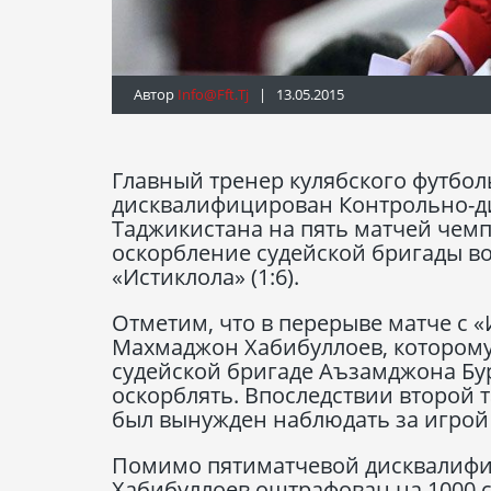
Автор
Info@fft.tj
| 13.05.2015
Главный тренер кулябского футбо
дисквалифицирован Контрольно-д
Таджикистана на пять матчей чем
оскорбление судейской бригады во
«Истиклола» (1:6).
Отметим, что в перерыве матче с 
Махмаджон Хабибуллоев, которому 
судейской бригаде Аъзамджона Бу
оскорблять. Впоследствии второй 
был вынужден наблюдать за игрой 
Помимо пятиматчевой дисквалиф
Хабибуллоев оштрафован на 1000 