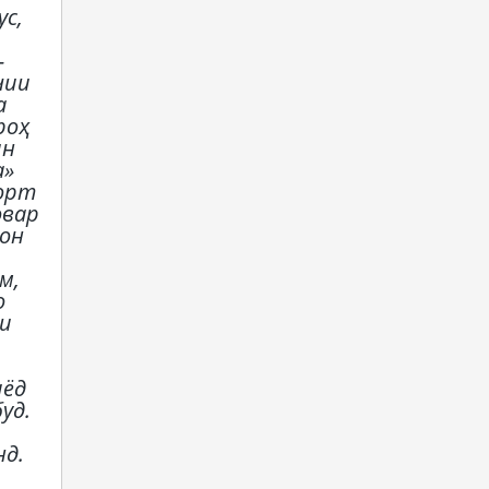
с,
-
чии
а
роҳ
ин
а»
корт
овар
гон
м,
о
аи
иёд
уд.
нд.