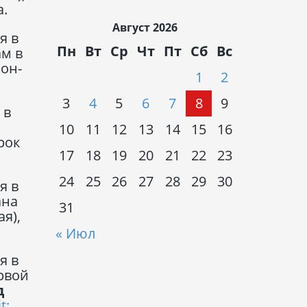
.
Август 2026
я в
Пн
Вт
Ср
Чт
Пт
Сб
Вс
м в
он-
1
2
3
4
5
6
7
8
9
 в
10
11
12
13
14
15
16
рок
17
18
19
20
21
22
23
24
25
26
27
28
29
30
я в
ана
31
я),
« Июл
я в
рвой
д
t: