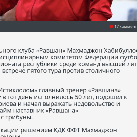
17 коммент
льного клуба «Равшан» Махмаджон Хабибулло
исциплинарным комитетом Федерации футбо
пионата республики среди команд высшей лиг
 встрече пятого тура против столичного
«Истиклолом» главный тренер «Равшана»
в тот день исполнилось 50 лет, подошел к
риева и начал выражать недовольство и
тайм наставник «Равшана»
с трибуны.
икации решением КДК ФФТ Махмаджон
сомони.