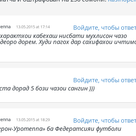
теппа
Войдите, чтобы отве
13.05.2015 at 17:14
 характхои кабехаш нисбати мухлисон чазо
идеоро дорем. Худи пагох дар сахифахои ичтим
Войдите, чтобы отве
та дорад 5 бози чазои сангин )))
теппа
Войдите, чтобы отве
13.05.2015 at 18:29
ерон-Уротеппа» ба Федератсияи футболи