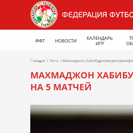
КАЛЕНДАРЬ
Т
ФФТ
НОВОСТИ
ИГР
ОБ
Главная
Лига
Махмаджон Хабибуллоев дисквалифи
МАХМАДЖОН ХАБИБУ
НА 5 МАТЧЕЙ