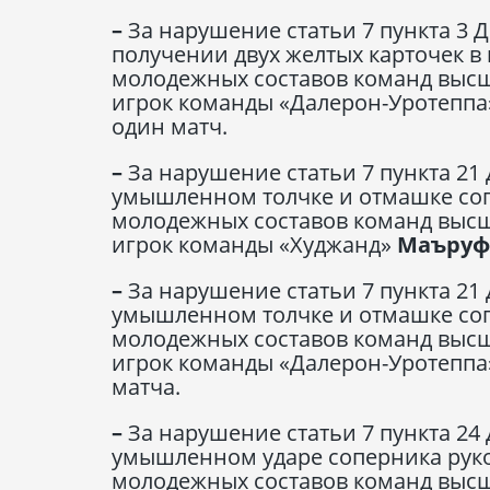
–
За нарушение статьи 7 пункта 3 
получении двух желтых карточек в
молодежных составов команд высше
игрок команды «Далерон-Уротепп
один матч.
–
За нарушение статьи 7 пункта 21
умышленном толчке и отмашке соп
молодежных составов команд высше
игрок команды «Худжанд»
Маъруф
–
За нарушение статьи 7 пункта 21
умышленном толчке и отмашке соп
молодежных составов команд высше
игрок команды «Далерон-Уротепп
матча.
–
За нарушение статьи 7 пункта 24
умышленном ударе соперника руко
молодежных составов команд высше