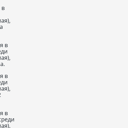
 в
ая),
а
я в
еди
ая),
а.
я в
еди
ая),
2
я в
среди
ая),