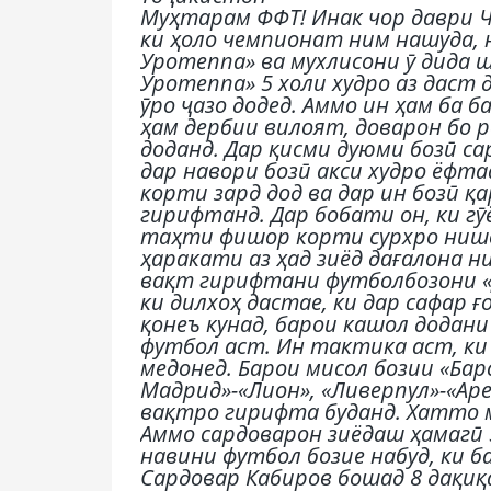
Муҳтарам ФФТ! Инак чор даври Ч
ки ҳоло чемпионат ним нашуда, 
Уротеппа» ва мухлисони ӯ дида ш
Уротеппа» 5 холи худро аз даст 
ӯро ҷазо додед. Аммо ин ҳам ба б
ҳам дербии вилоят, доварон бо 
доданд. Дар қисми дуюми бозӣ с
дар навори бозӣ акси худро ёфта
корти зард дод ва дар ин бозӣ 
гирифтанд. Дар бобати он, ки гӯ
таҳти фишор корти сурхро нишо
ҳаракати аз ҳад зиёд дағалона н
вақт гирифтани футболбозони «
ки дилхоҳ дастае, ки дар сафар 
қонеъ кунад, барои кашол додан
футбол аст. Ин тактика аст, ки
медонед. Барои мисол бозии «Барс
Мадрид»-«Лион», «Ливерпул»-«Аре
вақтро гирифта буданд. Хатто 
Аммо сардоварон зиёдаш ҳамагӣ 
навини футбол бозие набуд, ки ба
Сардовар Кабиров бошад 8 дақиқ