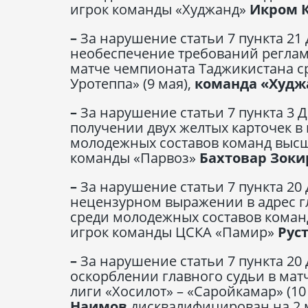
игрок команды «Худжанд»
Икром 
–
За нарушение статьи 7 пункта 21
необеспечение требований реглам
матче чемпионата Таджикистана с
Уротеппа» (9 мая),
команда «Худ
–
За нарушение статьи 7 пункта 3 
получении двух желтых карточек в
молодежных составов команд высше
команды «Парвоз»
Бахтовар Зоки
–
За нарушение статьи 7 пункта 20
нецензурном выражении в адрес гл
среди молодежных составов команд
игрок команды ЦСКА «Памир»
Рус
–
За нарушение статьи 7 пункта 20
оскорблении главного судьи в мат
лиги «Хосилот» – «Саройкамар» (10
Наимов
дисквалифицирован на 2 