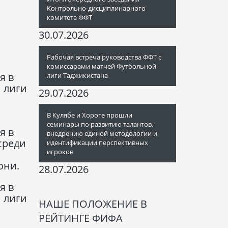
Контрольно-дисциплинарного
комитета ФФТ
30.07.2026
Рабочая встреча руководства ФФТ с
комиссарами матчей Футбольной
я в
лиги Таджикистана
 лиги
29.07.2026
В Кулябе и Хороге прошли
семинары по развитию талантов,
я в
внедрению единой методологии и
среди
идентификации перспективных
игроков
они.
28.07.2026
я в
 лиги
НАШЕ ПОЛОЖЕНИЕ В
РЕЙТИНГЕ ФИФА