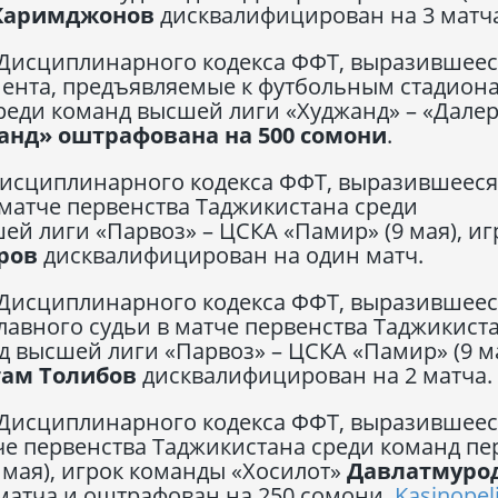
Каримджонов
дисквалифицирован на 3 матча
 Дисциплинарного кодекса ФФТ, выразившеес
ента, предъявляемые к футбольным стадиона
реди команд высшей лиги «Худжанд» – «Далер
жанд»
оштрафована на 500 сомони
.
Дисциплинарного кодекса ФФТ, выразившееся
 матче первенства Таджикистана среди
й лиги «Парвоз» – ЦСКА «Памир» (9 мая), иг
ров
дисквалифицирован на один матч.
 Дисциплинарного кодекса ФФТ, выразившеес
авного судьи в матче первенства Таджикист
 высшей лиги «Парвоз» – ЦСКА «Памир» (9 ма
там Толибов
дисквалифицирован на 2 матча.
 Дисциплинарного кодекса ФФТ, выразившеес
че первенства Таджикистана среди команд пе
 мая), игрок команды «Хосилот»
Давлатмуро
матча и оштрафован на 250 сомони.
Kasinopeli