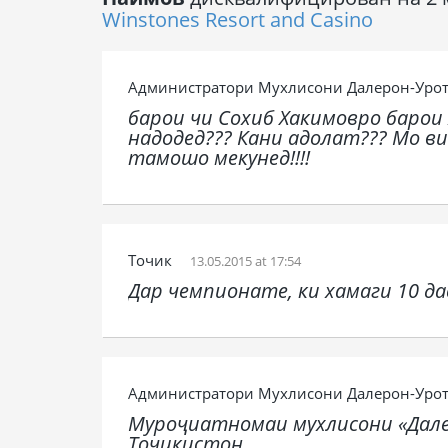
Winstones Resort and Casino
Администратори Мухлисони Далерон-Уро
барои чи Сохиб Хакимовро барои
надодед??? Кани адолат??? Мо в
тамошо мекунед!!!!
Точик
13.05.2015 at 17:54
Дар чемпионате, ки хамаги 10 дас
Администратори Мухлисони Далерон-Уро
Муроҷиатномаи мухлисони «Дал
Тоҷикистон