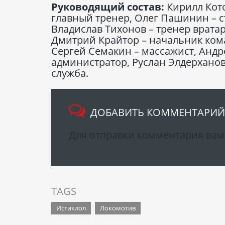
Руководящий состав:
Кирилл Кот
главный тренер, Олег Пашинин – с
Владислав Тихонов – тренер врата
Дмитрий Крайтор – начальник кома
Сергей Семакин – массажист, Андр
администратор, Руслан Элдерханов
служба.
ДОБАВИТЬ КОММЕНТАРИЙ
Для отправки комментария ва
TAGS
Истиклол
Локомотив