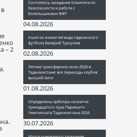
Состоялось заседание Комитета по
безопасности и работе с
 в
болельщиками ФФТ
04.08.2026
ле
Ушел из жизни легенда таджикского
ченко
футбола Валерий Турсунов
а – 2
02.08.2026
Летнее трансферное окно-2026 в
а.
Таджикистане: все переходы клубов
высшей лиги
01.08.2026
Определены арбитры на матчи
тринадцатого тура Париматч-
Чемпионата Таджикистана-2026
на.
30.07.2026
в
Итоги очередного заседания