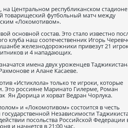
, на Центральном республиканском стадионе
й товарищеский футбольный матч между
вским «Локомотивом».
вой основной состав. Это стало известно пос
кого клуба наш соотечественник Игорь Черев
Душанбе железнодорожники привезут 21 игрок
щитников и 4 нападающих.
 значатся имена двух уроженцев Таджикистан
Рахмонове и Алане Касаеве.
отив «Истиклола» только те игроки, которые
и. Это россияне Маринато Гилерме, Роман
ак Ян Дюрица и хорват Ведран Чорлука.
олом» и «Локомотивом» состоится в честь
 государственной Независимости Таджикиста
действии посольства Российской Федерации 
ня и начнется в 21:00 час.