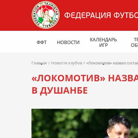
КАЛЕНДАРЬ
Т
ФФТ
НОВОСТИ
ИГР
ОБ
Главная
Новости клубов
«Локомотив» назвал соста
«ЛОКОМОТИВ» НАЗВА
В ДУШАНБЕ