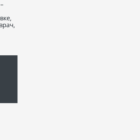
 –
вке,
врач,