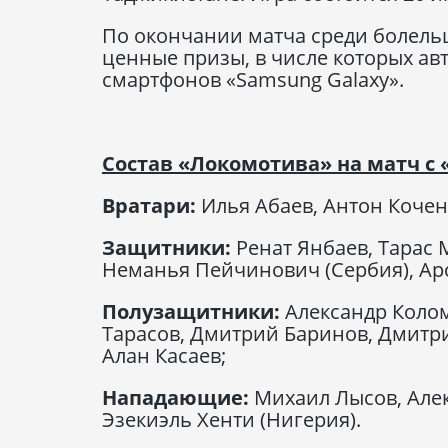
По окончании матча среди болель
ценные призы, в числе которых а
смартфонов «Samsung Galaxy».
Состав «Локомотива» на матч с
Вратари:
Илья Абаев, Антон Кочен
Защитники:
Ренат Янбаев, Тарас 
Неманья Пейчинович (Сербия), А
Полузащитники:
Александр Колом
Тарасов, Дмитрий Баринов, Дмитри
Алан Касаев;
Нападающие:
Михаил Лысов, Алек
Эзекиэль Хенти (Нигерия).