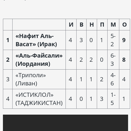
И
В
Н
П
М
О
«Нафит Аль-
5-
1
4
3
0
1
9
Васат» (Ирак)
2
«Аль-Файсали»
6-
2
4
2
2
0
8
(Иордания)
3
«Триполи»
4-
3
4
1
1
2
4
(Ливан)
6
«ИСТИКЛОЛ»
1-
4
4
0
1
3
1
(ТАДЖИКИСТАН)
5