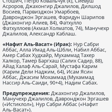
Стошич, Петро Ковальчук (к), Сиёвуш
Асроров, Джахонгир Джалилов, Дилшод
Восиев, Парвизджон Умарбоев,
Давронджон Эргашев, Фаридун Шарипов
(Джахонгир Алиев, 84), Фатхулло
Фатхуллоев (Акмал Холматов, 74), Манучехр
Джалилов, Александр Каблаш.
«Нафит Аль-Васат» (Ирак):
Нур Сабри
Аббас, Алла Имад Аль-Шбли, Набил Аббас,
Амер Сабах Худхайр, Мухаммад Тахер
Халкор, Тамер Баргхаш (Салих Садир, 88),
Айад Халаф Аль-Сарай, Мустафа Карим
(Карим Дели Наджим, 64), Исам Ясин
Аббас, Джасим Мохаммад (Мухаммад
Нассир Аль-Саиди, 90+4), Надим Сабах.
Предупреждения:
Джахонгир Джалилов,
Манучехр Джалилов, Давронджон Эргашев
(«Истиклол»), Нур Сабри Аббас («Нафит
Аль-Васат»).