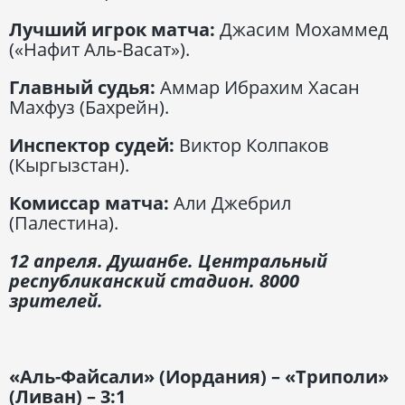
Лучший игрок матча:
Джасим Мохаммед
(«Нафит Аль-Васат»).
Главный судья:
Аммар Ибрахим Хасан
Махфуз (Бахрейн).
Инспектор судей:
Виктор Колпаков
(Кыргызстан).
Комиссар матча:
Али Джебрил
(Палестина).
12 апреля. Душанбе. Центральный
республиканский стадион. 8000
зрителей.
«Аль-Файсали» (Иордания) – «Триполи»
(Ливан) – 3:1