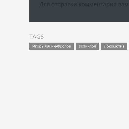
Для отправки комментария ва
TAGS
Игорь Лякин-Фролов
Истиклол
Локомотив