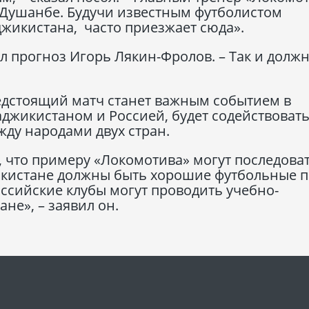
 Душанбе. Будучи известным футболистом
джикистана, часто приезжает сюда».
ал прогноз Игорь Лякин-Фролов. – Так и долж
едстоящий матч станет важным событием в
джикистаном и Россией, будет содействоват
ду народами двух стран.
 что примеру «Локомотива» могут последоват
жикистане должны быть хорошие футбольные п
оссийские клубы могут проводить учебно-
не», – заявил он.