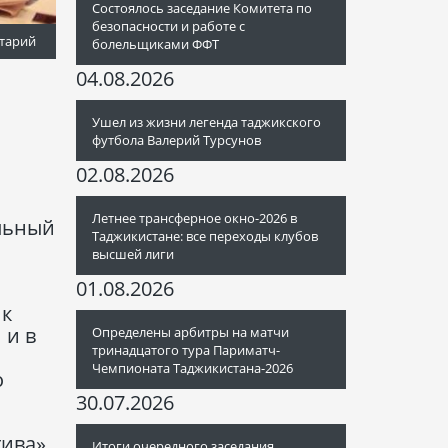
Состоялось заседание Комитета по
безопасности и работе с
тарий
болельщиками ФФТ
04.08.2026
Ушел из жизни легенда таджикского
футбола Валерий Турсунов
02.08.2026
Летнее трансферное окно-2026 в
льный
Таджикистане: все переходы клубов
высшей лиги
01.08.2026
 к
 и в
Определены арбитры на матчи
тринадцатого тура Париматч-
Чемпионата Таджикистана-2026
о
30.07.2026
тива»
Итоги очередного заседания