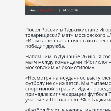
Автор
Info@fft.tj
| 24.06.2016
Посол России в Таджикистане Иго
товарищеский матч московского «
«Истиклол» станет очень интересн
победит дружба.
Напомним, в Душанбе 26 июня со
матч между командами «Истиклол»
московским «Локомотивом».
«Несмотря на неудачное выступлен
футболу не снижается. Мы пытаемс
спортивной отрасли. Идея провед
принадлежит Федерации футбола Т
участие и Посольство РФ в Таджик
«Футбол будет, я уверен, интересн