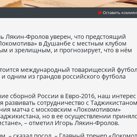
Оставить коммен
рь Лякин-Фролов уверен, что предстоящий
Локомотива» в Душанбе с местным клубом
ым и зрелищным, и прогнозирует, что в нём
стоится международный товарищеский футбо
 и одним из грандов российского футбола
ие сборной России в Евро-2016, наш интерес
я развивать сотрудничество с Таджикистаном
ения матча с московским «Локомотивом»
аджикистана, но в ее осуществлении принял
истане», – отметил Игорь Лякин-Фролов.
ым, – сказал посол. – Главный тренер «Локомо