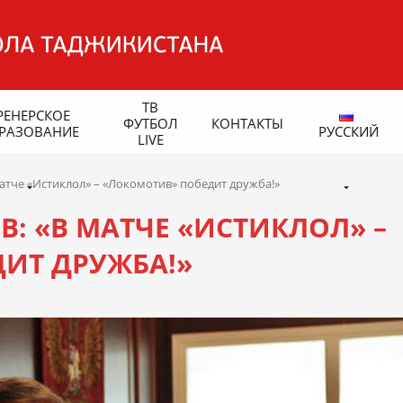
ТВ
РЕНЕРСКОЕ
ФУТБОЛ
КОНТАКТЫ
РАЗОВАНИЕ
РУССКИЙ
LIVE
атче «Истиклол» – «Локомотив» победит дружба!»
: «В МАТЧЕ «ИСТИКЛОЛ» –
ИТ ДРУЖБА!»