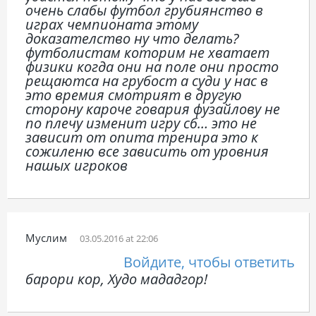
очень слабы футбол грубиянство в
играх чемпионата этому
доказателство ну что делать?
футболистам которим не хватает
физики когда они на поле они просто
рещаютса на грубост а суди у нас в
это времия смотрият в другую
сторону кароче говария фузайлову не
по плечу изменит игру сб… это не
зависит от опита тренира это к
сожиленю все зависить от уровния
нашых игроков
Муслим
03.05.2016 at 22:06
Войдите, чтобы ответить
барори кор, Худо мададгор!