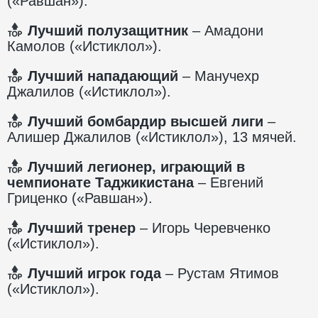
(«Равшан»).
Лучший полузащитник
– Амадони
Камолов («Истиклол»).
Лучший нападающий
– Манучехр
Джалилов («Истиклол»).
Лучший бомбардир высшей лиги
–
Алишер Джалилов («Истиклол»), 13 мячей.
Лучший легионер, играющий в
чемпионате Таджикистана
– Евгений
Гриценко («Равшан»).
Лучший тренер
– Игорь Черевченко
(«Истиклол»).
Лучший игрок года
– Рустам Ятимов
(«Истиклол»).