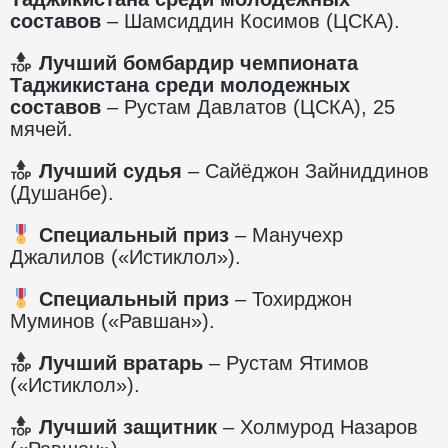
составов
– Шамсиддин Косимов (ЦСКА).
Лучший бомбардир чемпионата
Таджикистана среди молодежных
составов
– Рустам Давлатов (ЦСКА), 25
мячей.
Лучший судья
– Сайёджон Зайниддинов
(Душанбе).
Специальный приз
– Манучехр
Джалилов («Истиклол»).
Специальный приз
– Тохирджон
Муминов («Равшан»).
Лучший вратарь
– Рустам Ятимов
(«Истиклол»).
Лучший защитник
– Холмурод Назаров