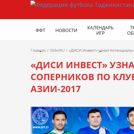
КАЛЕНДАРЬ
Т
ФФТ
НОВОСТИ
ИГР
ОБ
Главная
SliderRU
«ДИСИ Инвест» узнал потенциаль
«ДИСИ ИНВЕСТ» УЗН
СОПЕРНИКОВ ПО КЛ
АЗИИ-2017