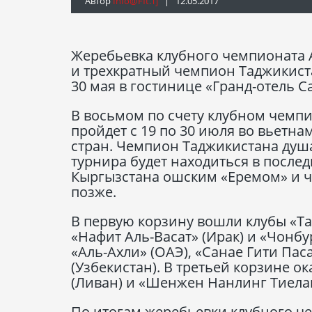
Автор
Info@fft.tj
| 12.05.2017
Жеребьевка клубного чемпионата А
и трехкратный чемпион Таджикист
30 мая в гостинице «Гранд-отель 
В восьмом по счету клубном чемпио
пройдет с 19 по 30 июля во вьетн
стран. Чемпион Таджикистана душ
турнира будет находиться в после
Кыргызстана ошским «Еремом» и 
позже.
В первую корзину вошли клубы «Та
«Нафит Аль-Васат» (Ирак) и «Чонб
«Аль-Ахли» (ОАЭ), «Санае Гити Пас
(Узбекистан). В третьей корзине ок
(Ливан) и «Шенжен Нанлинг Тиелан
По итогам жеребьевки клубного че