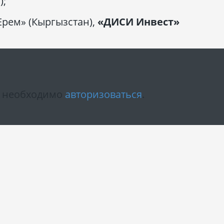
);
рем» (Кыргызстан),
«ДИСИ Инвест»
м необходимо
авторизоваться
.