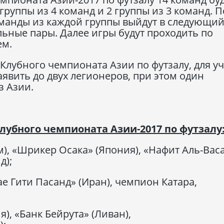
группы из 4 команд и 2 группы из 3 команд. П
оманды из каждой группы выйдут в следующи
льные пары. Далее игры будут проходить по
ем.
Клубного чемпионата Азии по футзалу, для у
явить до двух легионеров, при этом один
з Азии.
лубного чемпионата Азии-2017 по футзалу
), «Шрикер Осака» (Япония), «Нафит Аль-Вас
д);
ае Гити Пасанд» (Иран), чемпион Катара,
я), «Банк Бейрута» (Ливан),