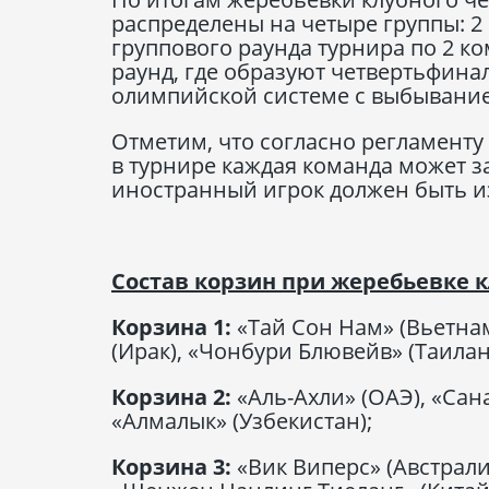
распределены на четыре группы: 2 
группового раунда турнира по 2 к
раунд, где образуют четвертьфина
олимпийской системе с выбывани
Отметим, что согласно регламенту 
в турнире каждая команда может за
иностранный игрок должен быть и
Состав корзин при жеребьевке к
Корзина 1:
«Тай Сон Нам» (Вьетнам
(Ирак), «Чонбури Блювейв» (Таилан
Корзина 2:
«Аль-Ахли» (ОАЭ), «Сан
«Алмалык» (Узбекистан);
Корзина 3:
«Вик Виперс» (Австрали