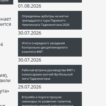
тарий
01.08.2026
Определены арбитры на матчи
знает
тринадцатого тура Париматч-
оится
Чемпионата Таджикистана-2026
30.07.2026
Итоги очередного заседания
14
Контрольно-дисциплинарного
комитета ФФТ
30.07.2026
Рабочая встреча руководства ФФТ с
ия),
комиссарами матчей Футбольной
лиги Таджикистана
авили
29.07.2026
ута»
В Кулябе и Хороге прошли
семинары по развитию талантов,
дут
внедрению единой методологии и