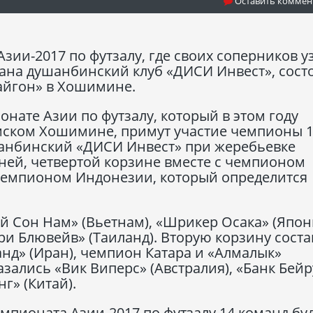
Оставить коммен
зии-2017 по футзалу, где своих соперников у
ана душанбинский клуб «ДИСИ Инвест», сост
Сайгон» в Хошимине.
нате Азии по футзалу, который в этом году
амском Хошимине, примут участие чемпионы 
анбинский «ДИСИ Инвест» при жеребьевке
дней, четвертой корзине вместе с чемпионом
чемпионом Индонезии, который определится
й Сон Нам» (Вьетнам), «Шрикер Осака» (Япон
ури Блювейв» (Таиланд). Вторую корзину сост
анд» (Иран), чемпион Катара и «Алмалык»
азались «Вик Виперс» (Австралия), «Банк Бейр
г» (Китай).
мпионата Азии-2017 по футзалу 14 команд бу