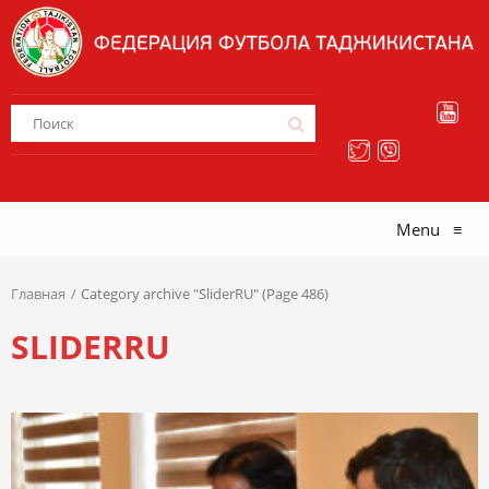
Menu
≡
Главная
Category archive "SliderRU" (Page 486)
SLIDERRU