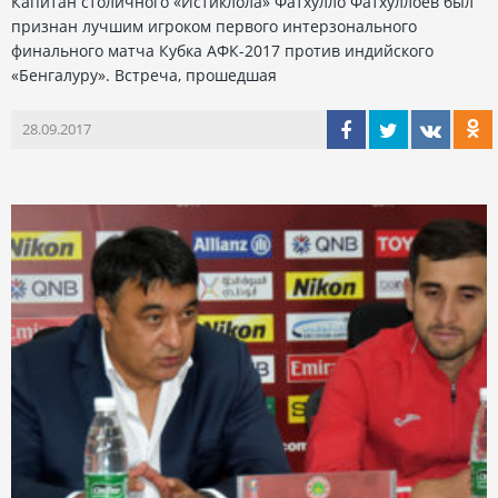
Капитан столичного «Истиклола» Фатхулло Фатхуллоев был
признан лучшим игроком первого интерзонального
финального матча Кубка АФК-2017 против индийского
«Бенгалуру». Встреча, прошедшая
28.09.2017