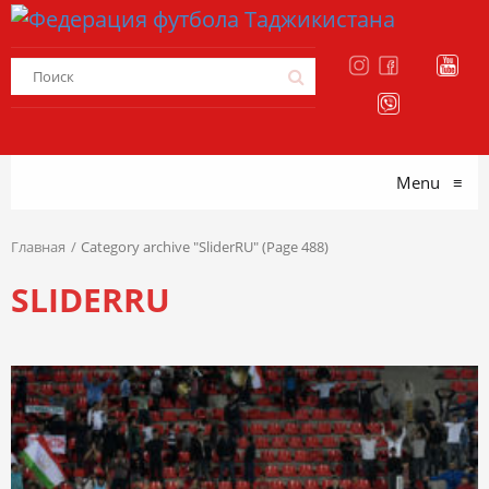
Menu
≡
Главная
Category archive "SliderRU" (Page 488)
SLIDERRU