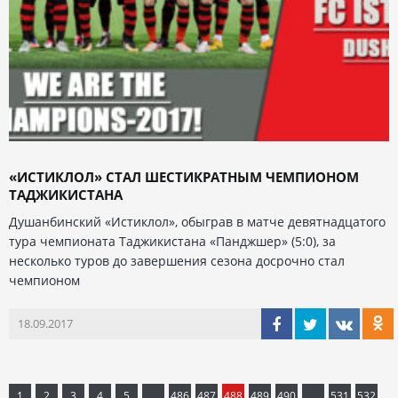
«ИСТИКЛОЛ» СТАЛ ШЕСТИКРАТНЫМ ЧЕМПИОНОМ
ТАДЖИКИСТАНА
Душанбинский «Истиклол», обыграв в матче девятнадцатого
тура чемпионата Таджикистана «Панджшер» (5:0), за
несколько туров до завершения сезона досрочно стал
чемпионом
18.09.2017
1
2
3
4
5
...
486
487
488
489
490
...
531
532