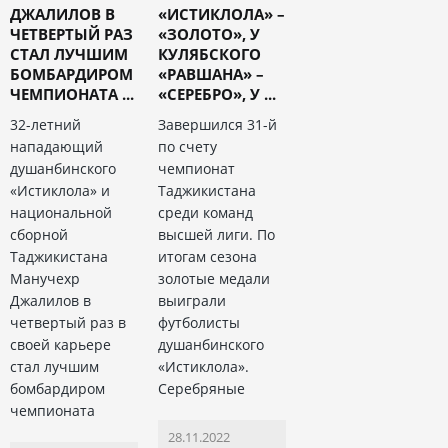
ДЖАЛИЛОВ В
«ИСТИКЛОЛА» –
ЧЕТВЕРТЫЙ РАЗ
«ЗОЛОТО», У
СТАЛ ЛУЧШИМ
КУЛЯБСКОГО
БОМБАРДИРОМ
«РАВШАНА» –
ЧЕМПИОНАТА ...
«СЕРЕБРО», У ...
32-летний
Завершился 31-й
нападающий
по счету
душанбинского
чемпионат
«Истиклола» и
Таджикистана
национальной
среди команд
сборной
высшей лиги. По
Таджикистана
итогам сезона
Манучехр
золотые медали
Джалилов в
выиграли
четвертый раз в
футболисты
своей карьере
душанбинского
стал лучшим
«Истиклола».
бомбардиром
Серебряные
чемпионата
28.11.2022