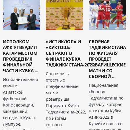
ИСПОЛКОМ
«ИСТИКЛОЛ» И
СБОРНАЯ
АФК УТВЕРДИЛ
«КУКТОШ»
ТАДЖИКИСТАНА
КАТАР МЕСТОМ
СЫГРАЮТ В
ПО ФУТЗАЛУ
ПРОВЕДЕНИЯ
ФИНАЛЕ КУБКА
ПРОВЕДЕТ
ФИНАЛЬНОЙ
ТАДЖИКИСТАНА-2022
ТОВАРИЩЕСКИЕ
ЧАСТИ КУБКА ...
МАТЧИ СО
Состоялись
СБОРНОЙ ...
Исполнительный
ответные
Национальная
комитет
полуфинальные
сборная
Азиатской
матчи
Таджикистана по
футбольной
розыгрыша
футзалу, которая
Конфедерации,
Париматч-Кубка
по итогам Кубка
заседавший
Таджикистана-2022,
Азии-2022 в
сегодня в Куала-
по итогам
Кувейте вошла в
Лумпуре,
которых
пятерку лучших