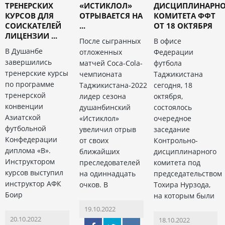
ТРЕНЕРСКИХ
«ИСТИКЛОЛ»
ДИСЦИПЛИНАРНО
КУРСОВ ДЛЯ
ОТРЫВАЕТСЯ НА
КОМИТЕТА ФФТ
СОИСКАТЕЛЕЙ
...
ОТ 18 ОКТЯБРЯ
ЛИЦЕНЗИИ ...
После сыгранных
В офисе
В Душанбе
отложенных
Федерации
завершились
матчей Coca-Cola-
футбола
тренерские курсы
чемпионата
Таджикистана
по программе
Таджикистана-2022
сегодня, 18
тренерской
лидер сезона
октября,
конвенции
душанбинский
состоялось
Азиатской
«Истиклол»
очередное
футбольной
увеличил отрыв
заседание
Конфедерации
от своих
Контрольно-
диплома «В».
ближайших
дисциплинарного
Инструктором
преследователей
комитета под
курсов выступил
на одиннадцать
председательством
инструктор АФК
очков. В
Тохира Нурзода,
Боир
на которым были
19.10.2022
20.10.2022
18.10.2022