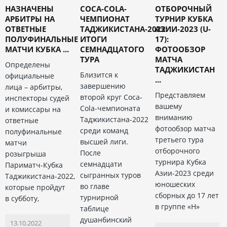
НАЗНАЧЕНЫ
COCA-COLA-
ОТБОРОЧНЫЙ
АРБИТРЫ НА
ЧЕМПИОНАТ
ТУРНИР КУБКА
ОТВЕТНЫЕ
ТАДЖИКИСТАНА-2022:
АЗИИ-2023 (U-
ПОЛУФИНАЛЬНЫЕ
ИТОГИ
17):
МАТЧИ КУБКА ...
СЕМНАДЦАТОГО
ФОТООБЗОР
ТУРА
МАТЧА
Определены
ТАДЖИКИСТАН
Близится к
официальные
...
завершению
лица – арбитры,
Представляем
второй круг Coca-
инспекторы судей
вашему
Cola-чемпионата
и комиссары на
вниманию
Таджикистана-2022
ответные
фотообзор матча
среди команд
полуфинальные
третьего тура
высшей лиги.
матчи
отборочного
После
розыгрыша
турнира Кубка
семнадцати
Париматч-Кубка
Азии-2023 среди
сыгранных туров
Таджикистана-2022,
юношеских
во главе
которые пройдут
сборных до 17 лет
турнирной
в субботу,
в группе «Н»
таблице
душанбинский
13.10.2022