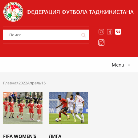
Menu
≡
Главная
2022
Апрель
15
FIFA WOMEN’S
ЛИГА