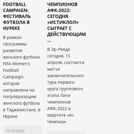
FOOTBALL
ЧЕМПИОНОВ
CAMPAIGN:
АФК-2022:
ФЕСТИВАЛЬ
СЕГОДНЯ
ФУТБОЛА В
«ИСТИКЛОЛ»
НУРЕКЕ
СЫГРАЕТ С
ДЕЙСТВУЮЩИМ
В рамках
...
программы
В Эр-Рияде
развития
сегодня, 15
женского футбола
апреля, состоятся
FIFA Women’s
матчи
Football
заключительного
Campaign,
тура первого
которая
круга группового
направлена на
этапа Лиги
популяризацию
чемпионов
женского футбола
АФК-2022 в
в Таджикистане, в
квартете «А».
Нуреке
Чемпион
15.04.2022