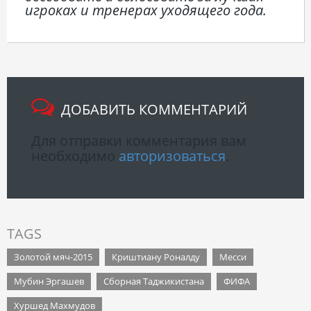
игроках и тренерах уходящего года.
ДОБАВИТЬ КОММЕНТАРИЙ
Для отправки комментария вам
необходимо
авторизоваться
.
TAGS
Золотой мяч-2015
Криштиану Роналду
Месси
Мубин Эргашев
Сборная Таджикистана
ФИФА
Хуршед Махмудов