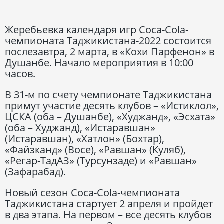
Жеребьевка календаря игр Coca-Cola-
чемпионата Таджикистана-2022 состоится
послезавтра, 2 марта, в «Кохи Парфенон» в
Душанбе. Начало мероприятия в 10:00
часов.
В 31-м по счету чемпионате Таджикистана
примут участие десять клубов – «Истиклол»,
ЦСКА (оба – Душанбе), «Худжанд», «Эсхата»
(оба – Худжанд), «Истаравшан»
(Истаравшан), «Хатлон» (Бохтар),
«Файзканд» (Восе), «Равшан» (Куляб),
«Регар-ТадАЗ» (Турсунзаде) и «Равшан»
(Зафарабад).
Новый сезон Coca-Cola-чемпионата
Таджикистана стартует 2 апреля и пройдет
в два этапа. На первом – все десять клубов