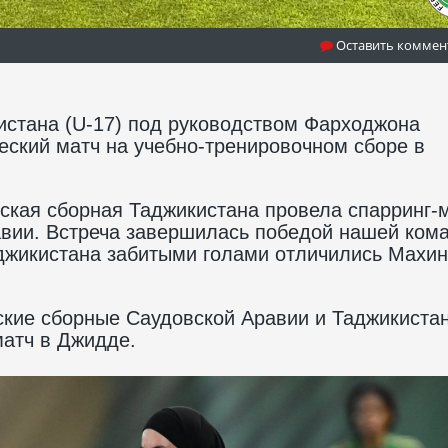
Оставить коммен
истана (U-17) под руководством Фарходжона
ский матч на учебно-тренировочном сборе в
рская сборная Таджикистана провела спарринг-
авии. Встреча завершилась победой нашей ком
аджикистана забитыми голами отличились Махин
рские сборные Саудовской Аравии и Таджикиста
атч в Джидде.