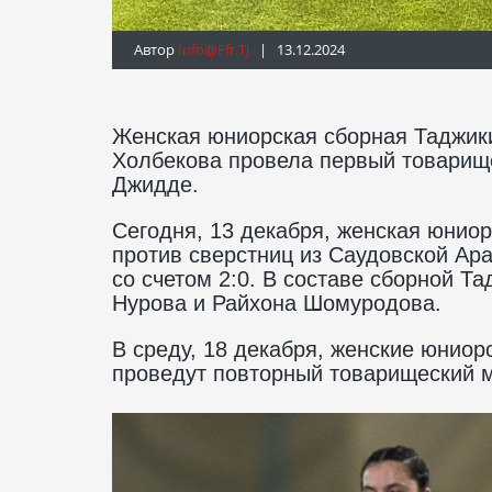
Автор
Info@fft.tj
| 13.12.2024
Женская юниорская сборная Таджик
Холбекова провела первый товарище
Джидде.
Сегодня, 13 декабря, женская юнио
против сверстниц из Саудовской Ар
со счетом 2:0. В составе сборной Т
Нурова и Райхона Шомуродова.
В среду, 18 декабря, женские юнио
проведут повторный товарищеский м