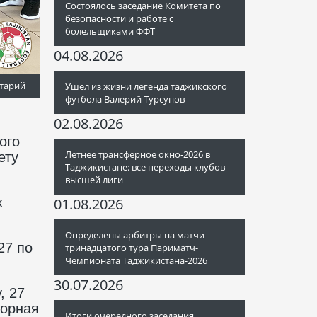
Состоялось заседание Комитета по
безопасности и работе с
болельщиками ФФТ
04.08.2026
тарий
Ушел из жизни легенда таджикского
футбола Валерий Турсунов
02.08.2026
ого
Летнее трансферное окно-2026 в
ету
Таджикистане: все переходы клубов
высшей лиги
х
01.08.2026
Определены арбитры на матчи
27 по
тринадцатого тура Париматч-
Чемпионата Таджикистана-2026
30.07.2026
, 27
борная
Итоги очередного заседания