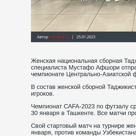
Автор
Info@fft.tj
| 25.01.2023
Женская национальная сборная Тадж
специалиста Мустафо Афшори отправ
чемпионате Центрально-Азиатской 
В состав женской сборной Таджикист
игроков.
Чемпионат CAFA-2023 по футзалу ср
30 января в Ташкенте. Все матчи п
Свой стартовый матч на турнире жен
января, против команды Узбекистана