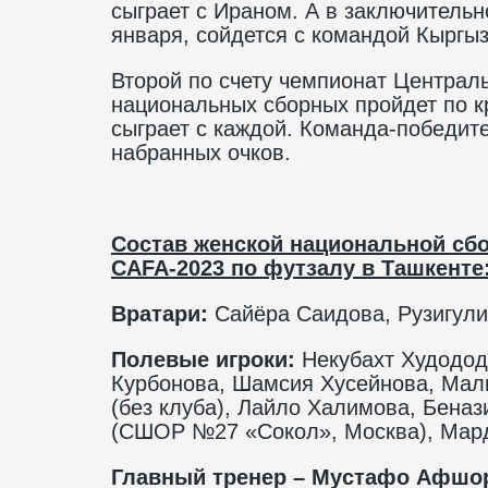
сыграет с Ираном. А в заключитель
января, сойдется с командой Кыргыз
Второй по счету чемпионат Централ
национальных сборных пройдет по кр
сыграет с каждой. Команда-победит
набранных очков.
Состав женской национальной сбо
CAFA
-2023 по футзалу в Ташкенте
Вратари:
Сайёра Саидова, Рузигули 
Полевые игроки:
Некубахт Худодод
Курбонова, Шамсия Хусейнова, Мал
(без клуба), Лайло Халимова, Бена
(СШОР №27 «Сокол», Москва), Мард
Главный тренер – Мустафо Афшор