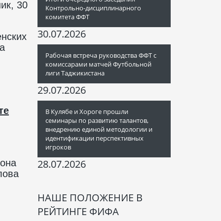
ик, 30
Контрольно-дисциплинарного
комитета ФФТ
30.07.2026
енских
а
Рабочая встреча руководства ФФТ с
комиссарами матчей Футбольной
лиги Таджикистана
29.07.2026
те
В Кулябе и Хороге прошли
семинары по развитию талантов,
внедрению единой методологии и
идентификации перспективных
игроков
нона
28.07.2026
лова
НАШЕ ПОЛОЖЕНИЕ В
РЕЙТИНГЕ ФИФА