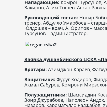
Нападающие:
Комрон Турсунов, 
Закиров, Азим Тошев, Аскар Равша
Руководящий состав:
Носир Бобо
тренер, Абдулло Умарбоев – старш
Юлдошев – врач, А. Орипов – масса
Турсунов – администратор.
Заявка душанбинского ЦСКА «П
Вратари:
Азимджон Караев, Фатху
Защитники:
Фуруг Кодиров, Фирда
Акмал Сабуров, Комрони Мирзохон
Полузащитники:
Шамсиддин Коси
Зоир Джурабоев, Наполеон Андох,
Назаров, Кароматулло Раджабов, Х