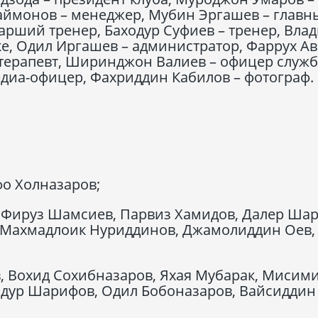
аймонов – менеджер, Мубин Эргашев – главн
тарший тренер, Баходур Суфиев – тренер, Вла
ке, Одил Иргашев – администратор, Фаррух А
отерапевт, Ширинджон Валиев – офицер служ
едиа-офицер, Фахриддин Кабилов – фотограф.
о Холназаров;
 Фируз Шамсиев, Парвиз Хамидов, Далер Шар
 Махмадлоик Нуриддинов, Джамолиддин Оев,
, Вохид Сохибназаров, Яхая Мубарак, Мисим
одур Шарифов, Одил Бобоназаров, Вайсиддин