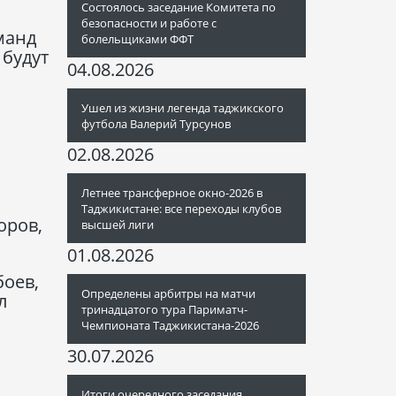
Состоялось заседание Комитета по
безопасности и работе с
манд
болельщиками ФФТ
 будут
04.08.2026
Ушел из жизни легенда таджикского
футбола Валерий Турсунов
02.08.2026
Летнее трансферное окно-2026 в
Таджикистане: все переходы клубов
оров,
высшей лиги
01.08.2026
боев,
Определены арбитры на матчи
л
тринадцатого тура Париматч-
Чемпионата Таджикистана-2026
30.07.2026
Итоги очередного заседания