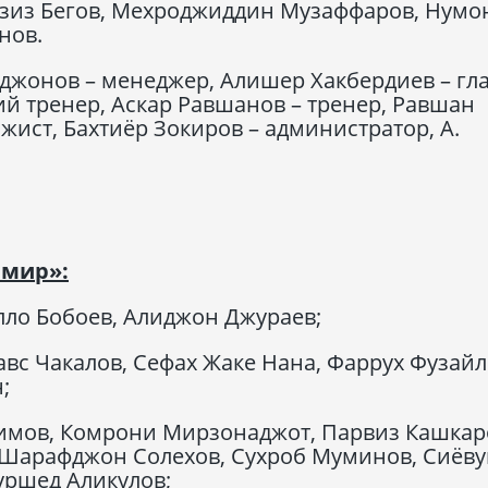
Азиз Бегов, Мехроджиддин Музаффаров, Нумо
нов.
джонов – менеджер, Алишер Хакбердиев – гл
ий тренер, Аскар Равшанов – тренер, Равшан
жист, Бахтиёр Зокиров – администратор, А.
амир»:
лло Бобоев, Алиджон Джураев;
вс Чакалов, Сефах Жаке Нана, Фаррух Фузайл
;
мов, Комрони Мирзонаджот, Парвиз Кашкар
 Шарафджон Солехов, Сухроб Муминов, Сиёв
уршед Аликулов;