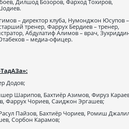
ев, Дилшод Бозоров, Фарход Тохиров,
Шодиев.
гимов – директор клуба, Нумонджон Юсупов –
старший тренер, Фаррух Бердиев – тренер,
тратор, Абдулатиф Алимов – врач, Зухридди
Отабеков – медиа-офицер.
-ТадАЗа»:
р Додов;
ишер Шарипов, Бахтиёр Азимов, Фируз Караев
в, Фаррух Чориев, Саиджон Эргашев;
Расул Пайзов, Бахтиёр Чориев, Ромиш Джалил
ев, Сорбон Карамов;