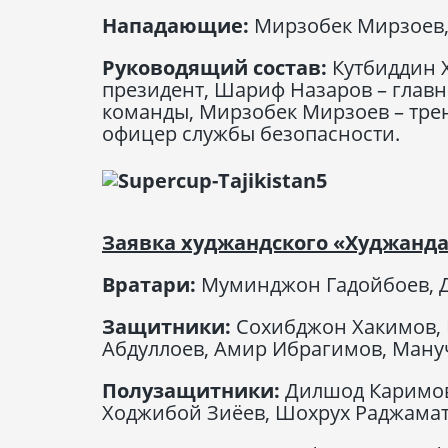
Нападающие:
Мирзобек Мирзоев,
Руководящий состав:
Кутбиддин 
президент, Шариф Назаров – глав
команды, Мирзобек Мирзоев – трене
офицер службы безопасности.
Заявка худжандского «Худжанда
Вратари:
Муминджон Гадойбоев, Д
Защитники:
Сохибджон Хакимов, 
Абдуллоев, Амир Ибрагимов, Ману
Полузащитники:
Дилшод Каримов
Ходжибой Зиёев, Шохрух Раджамат