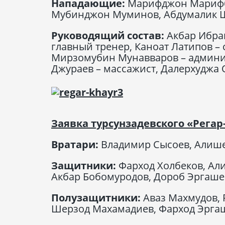
Нападающие:
Марифджон Марифбо
Мубинджон Муминов, Абдумалик 
Руководящий состав:
Акбар Ибра
главный тренер, Каноат Латипов – 
Мирзомубин Мунавваров – админис
Джураев – массажист, Далерхуджа 
Заявка турсунзадевского «Регар
Вратари:
Владимир Сысоев, Алише
Защитники:
Фарход Холбеков, Ал
Акбар Бобомуродов, Дороб Эргаше
Полузащитники:
Аваз Махмудов, 
Шерзод Махамадиев, Фарход Эргаш