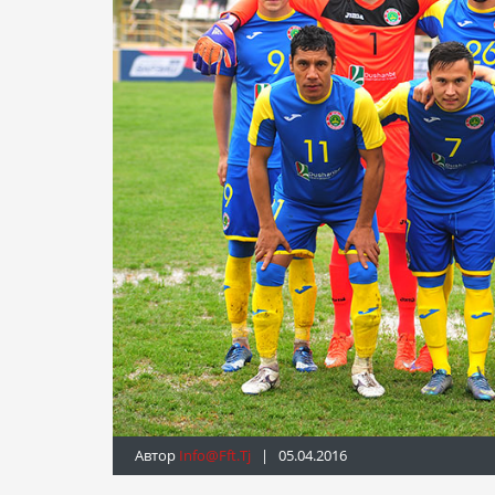
Автор
Info@fft.tj
| 05.04.2016