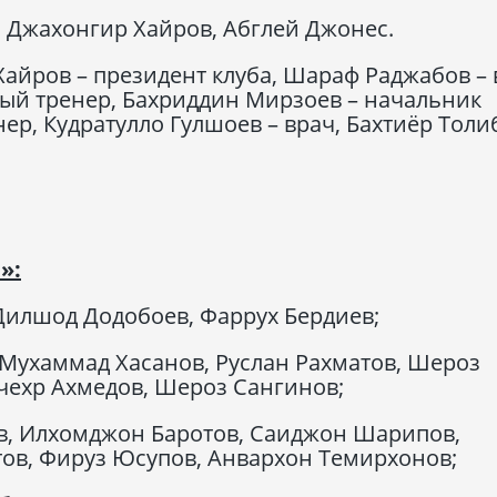
 Джахонгир Хайров, Абглей Джонес.
Хайров – президент клуба, Шараф Раджабов – 
ный тренер, Бахриддин Мирзоев – начальник
р, Кудратулло Гулшоев – врач, Бахтиёр Толи
»:
илшод Додобоев, Фаррух Бердиев;
Мухаммад Хасанов, Руслан Рахматов, Шероз
чехр Ахмедов, Шероз Сангинов;
, Илхомджон Баротов, Саиджон Шарипов,
ов, Фируз Юсупов, Анвархон Темирхонов;