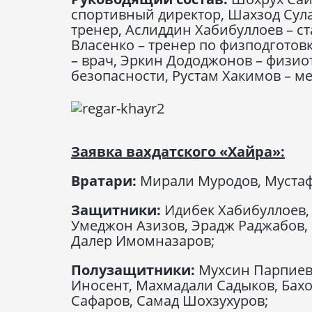
спортивный директор, Шахзод Сул
тренер, Аслиддин Хабибуллоев – с
Власенко – тренер по физподготов
– врач, Эркин Дододжонов – физи
безопасности, Рустам Хакимов – м
Заявка вахдатского «Хайра»:
Вратари:
Мирали Муродов, Мустаф
Защитники:
Идибек Хабибуллоев,
Умеджон Азизов, Эрадж Раджабов,
Далер Имомназаров;
Полузащитники:
Мухсин Парпиев
Иносент, Махмадали Садыков, Бах
Сафаров, Самад Шохзухуров;