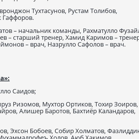
вронджон Тухтасунов, Рустам Толибов,
 Гаффоров.
атов – начальник команды, Рахматулло Фузай
в – старший тренер, Хамид Каримов – тренер
аймонов – врач, Назрулло Сафолов – врач.
а»:
лло Саидов;
руз Ризомов, Мухтор Ортиков, Тохир Зоиров,
айров, Алишер Баротов, Бахтиёр Каландаров,
в, Эхсон Бобоев, Собир Холматов, Фазлидди
Мухаммадрофеъ Холов, Аюб Хакимов,