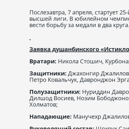
Послезавтра, 7 апреля, стартует 2
высшей лиги. В юбилейном чемпион
вести борьбу за медали в два круг
Заявка душанбинского «Истикло
Вратари:
Никола Стошич, Курбона
Защитники:
Джахонгир Джалилов,
Петро Ковальчук, Давронджон Эрг
Полузащитники:
Нуриддин Давро
Дилшод Восиев, Нозим Бободжонов
Холматов;
Нападающие:
Манучехр Джалилов
Руководящий состав:
Шохрух Саи