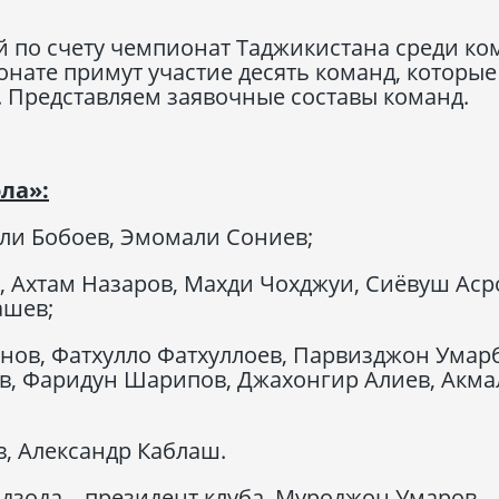
5-й по счету чемпионат Таджикистана среди ко
ате примут участие десять команд, которые
а. Представляем заявочные составы команд.
ла»:
ли Бобоев, Эмомали Сониев;
 Ахтам Назаров, Махди Чохджуи, Сиёвуш Аср
ашев;
нов, Фатхулло Фатхуллоев, Парвизджон Умар
, Фаридун Шарипов, Джахонгир Алиев, Акма
, Александр Каблаш.
дзода – президент клуба, Муроджон Умаров –