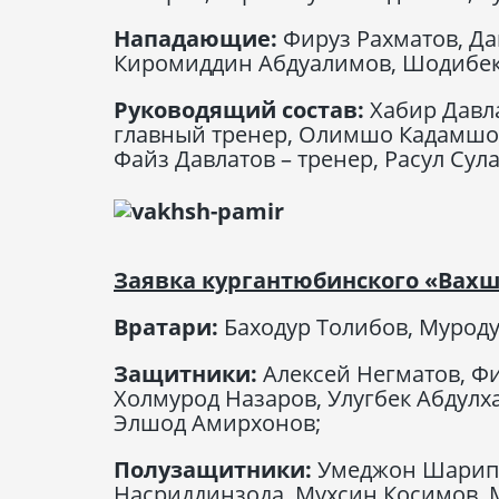
Нападающие:
Фируз Рахматов, Да
Киромиддин Абдуалимов, Шодибек
Руководящий состав:
Хабир Давл
главный тренер, Олимшо Кадамшое
Файз Давлатов – тренер, Расул Сул
Заявка кургантюбинского «Вахш
Вратари:
Баходур Толибов, Муроду
Защитники:
Алексей Негматов, Фи
Холмурод Назаров, Улугбек Абдулх
Элшод Амирхонов;
Полузащитники:
Умеджон Шарипо
Насриддинзода, Мухсин Косимов, 