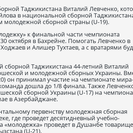
орной Таджикистана Виталий Левченко, кот
айлова в национальной сборной Таджикистан
 молодежной сборной страны (U-19).
олодежку» к финальной части чемпионата
о 30 октября в Бахрейне. Помогать Левченко в
Ходжаев и Алишер Тухтаев, а с вратарями буд
 сборной Таджикистана 44-летний Виталий
ошеской и молодежной сборных Украины. Вме
0) он принимал участие на чемпионате мира
 команда дошла до 1/8 финала. Также Левченк
ошеской сборной Украины (U-17) на чемпиона
мае в Азербайджане.
ентальному первенству молодежная сборная
еке, где проведет десятидневный учебно-
а «молодежка» проведет в Душанбе товарищ
зстана (U-21).