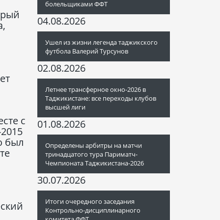
болельщиками ФФТ
орый
04.08.2026
а,
Ушел из жизни легенда таджикского
футбола Валерий Турсунов
02.08.2026
ет
Летнее трансферное окно-2026 в
Таджикистане: все переходы клубов
высшей лиги
сте с
01.08.2026
-2015
о был
Определены арбитры на матчи
те
тринадцатого тура Париматч-
Чемпионата Таджикистана-2026
30.07.2026
Итоги очередного заседания
еский
Контрольно-дисциплинарного
комитета ФФТ