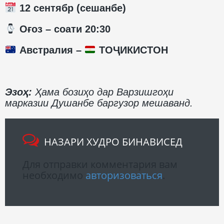
12 сентябр (сешанбе)
️ Оғоз – соати 20:30
Австралия –
ТОҶИКИСТОН
Эзоҳ:
Ҳама бозиҳо дар Варзишгоҳи
марказии Душанбе баргузор мешаванд.
НАЗАРИ ХУДРО БИНАВИСЕД
Для отправки комментария вам
необходимо
авторизоваться
.