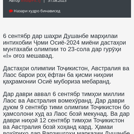
Автор
Info@fft.tj
| 31.08.2023
Назари худро бинависед
6 сентябр дар шаҳри Душанбе марҳилаи
интихобии Ҷоми Осиё-2024 миёни дастаҳои
мунтахаби олимпии то 23-сола дар гурӯҳи
«I» оғоз мешавад.
Дастаҳои олимпии Тоҷикистон, Австралия ва
Лаос барои роҳ ёфтан ба қисми ниҳоии
қаҳрамонии Осиё мубориза мебаранд.
Дар даври аввал 6 сентябр тимҳои миллии
Лаос ва Австралия вомехӯранд. Дар даври
дуюм 9 сентябр тими олимпии Тоҷикистон бо
ҳамсолони худ аз Лаос бозӣ мекунад. Ва дар
даври ниҳоӣ 12 сентябр тимҳои Тоҷикистон
ва Австралия бозӣ хоҳанд кард. Ҳамаи
вохӯриҳо дар Варзишгоҳи марказии Душанбе