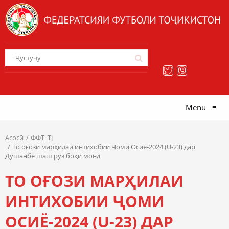
Menu
≡
Асосӣ
ФФТ_TJ
То оғози марҳилаи интихобии Ҷоми Осиё-2024 (U-23) дар
Душанбе шаш рӯз боқӣ монд
ТО ОҒОЗИ МАРҲИЛАИ
ИНТИХОБИИ ҶОМИ
ОСИЁ-2024 (U-23) ДАР