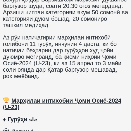
баргузор шуда, соати 20:30 оғоз мегарданд.
Арзиши чиптаи категорияи якум 50 сомонӣ ва
категорияи дуюм бошад, 20 сомониро
ташкил медиҳад.
Аз рӯи натиҷагирии марҳилаи интихобӣ
ғолибони 11 гурӯҳ, инчунин 4 даста, ки бо
натиҷаи беҳтарин дар гурӯҳҳои худ ҷойи
дуюмро мегиранд, ба қисми ниҳоии Ҷоми
Осиё-2024 (U-23), ки аз 15 апрел то 3 майи
соли оянда дар Қатар баргузор мешавад,
роҳ меёбанд.
Марҳилаи интихобии Ҷоми Осиё-2024
(U-23)
♦️
Гурӯҳи «I»