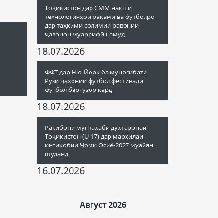
Тоҷикистон дар СММ нақши
технологияҳои рақамӣ ва футболро
дар таҳкими солимии равонии
ҷавонон муаррифӣ намуд
18.07.2026
ФФТ дар Ню-Йорк ба муносибати
Рӯзи ҷаҳонии футбол фестивали
футбол баргузор кард
18.07.2026
Рақибони мунтахаби духтаронаи
Тоҷикистон (U-17) дар марҳилаи
интихобии Ҷоми Осиё-2027 муайян
шуданд
16.07.2026
Август 2026