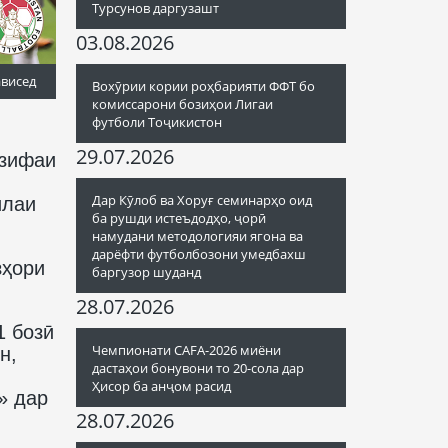
Турсунов даргузашт
03.08.2026
ависед
Вохӯрии кории роҳбарияти ФФТ бо
комиссарони бозиҳои Лигаи
футболи Тоҷикистон
29.07.2026
азифаи
Дар Кӯлоб ва Хоруғ семинарҳо оид
илаи
ба рушди истеъдодҳо, ҷорӣ
намудани методологияи ягона ва
дарёфти футболбозони умедбахш
зҳори
баргузор шуданд
28.07.2026
1 бозӣ
Чемпионати CAFA-2026 миёни
н,
дастаҳои бонувони то 20-сола дар
Ҳисор ба анҷом расид
» дар
28.07.2026