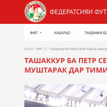
ФФТ
ХАБАРҲО
ТАҚВИМИ Б
Асосӣ
ФФТ_TJ
Ташаккур ба Петр Сегрт барои ҳамко
ТАШАККУР БА ПЕТР С
МУШТАРАК ДАР ТИМ