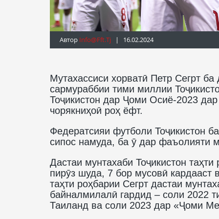
Автор
Info@fft.tj
| 16.02.2024
Мутахассиси хорватӣ Петр Сегрт ба
сармураббии тими миллии Тоҷикисто
Тоҷикистон дар Ҷоми Осиё-2023 да
чорякниҳоӣ роҳ ёфт.
Федератсияи футболи Тоҷикистон ба
сипос намуда, ба ӯ дар фаъолияти 
Дастаи мунтахаби Тоҷикистон таҳти 
пирӯз шуда, 7 бор мусовӣ кардааст 
таҳти роҳбарии Сегрт дастаи мунтах
байналмилалӣ гардид – соли 2022 т
Таиланд ва соли 2023 дар «Ҷоми Ме