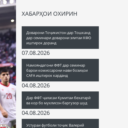
ХАБАРҲОИ ОХИРИН
Доварони Тоҷикистон дар Тошканд
дар семинари доварони элитаи КФО
иштирок доранд
07.08.2026
Намояндагони ФФТ дар семинар
барои комиссарони нави бозиҳои
CAFA иштирок карданд
04.08.2026
Дар ФФТ ҷаласаи Кумитаи бехатарӣ
ва кор бо мухлисон баргузор шуд
04.08.2026
Устураи футболи тоҷик Валерий