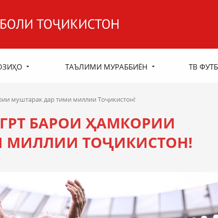
ОЗИҲО
ТАЪЛИМИ МУРАББИЁН
ТВ ФУТБ
рии муштарак дар тими миллии Тоҷикистон!
ЕГРТ БАРОИ ҲАМКОРИИ
И МИЛЛИИ ТОҶИКИСТОН!