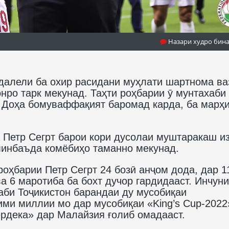
Назари худро бин
 далели ба охир расидани муҳлати шартнома в
нро тарк мекунад. Таҳти роҳбарии ӯ мунтахаби
р Доҳа бомуваффақият баромад карда, ба марҳ
 Петр Сегрт барои кори дусолаи муштаракаш и
минбаъда комёбиҳо таманно мекунад.
роҳбарии Петр Сегрт 24 бозӣ анҷом дода, дар 1
ва 6 маротиба ба бохт дучор гардидааст. Инчуни
аби Тоҷикистон барандаи ду мусобиқаи
ими миллии мо дар мусобиқаи «King’s Cup-2022
рдека» дар Малайзия ғолиб омадааст.