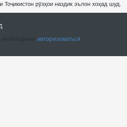
 Тоҷикистон рӯзҳои наздик эълон хоҳад шуд.
Д
м необходимо
авторизоваться
.