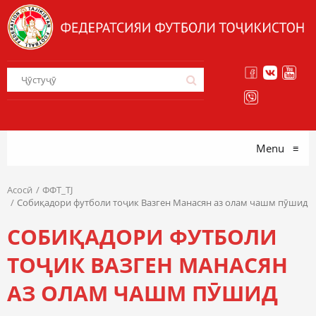
Menu
≡
Асосӣ
ФФТ_TJ
Собиқадори футболи тоҷик Вазген Манасян аз олам чашм пӯшид
СОБИҚАДОРИ ФУТБОЛИ
ТОҶИК ВАЗГЕН МАНАСЯН
АЗ ОЛАМ ЧАШМ ПӮШИД