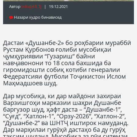
Автор
Info@fft.tj
| 19.12.2021
Назари худро бинависед
Дастаи «Душанбе-2» бо роҳбарии мураббӣ
Рустам Қурбонов ғолиби мусобиқаи
ҷумҳуриявии “Гузариш” байни
навҷавонони то 18 сола бахшида ба
гиромидошти собиқ котиби генералии
Федератсияи футболи Тоҷикистон Ислом
Маҳмадшоев шуд.
Дар мусобиқа, ки дар майдони захираи
Варзишгоҳи марказии шаҳри Душанбе
баргузор шуд, ҳафт даста – “Душанбе-1”,
“Суғд”, “Хатлон-1”, “Орзу-2026”, “Хатлон-2”,
“Душанбе-2” ва ШНТҶ иштирок намуданд.
Дар марҳилаи гурӯҳӣ дастаҳо ба ду гурӯҳ
тақсим шуданд. Мусобиқа аз рӯи ситемаи