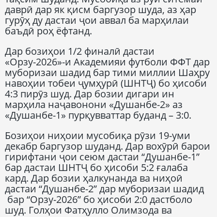
даврӣ дар як қисм баргузор шуда, аз ҳар
гурӯҳ ду дастаи ҷои аввал ба марҳилаи
баъдӣ роҳ ёфтанд.
Дар бозиҳои 1/2 финалӣ дастаи
«Орзу-2026»-и Академияи футболи ФФТ дар
муборизаи шадид бар тими миллии Шаҳру
навоҳии тобеи ҷумҳурӣ (ШНТҶ) бо ҳисоби
4:3 пирӯз шуд. Дар бозии дигари ин
марҳила наҷавонони «Душанбе-2» аз
«Душанбе-1» пурқувваттар буданд – 3:0.
Бозиҳои ниҳоии мусобиқа рӯзи 19-уми
декабр баргузор шуданд. Дар вохӯрӣ барои
гирифтани ҷои сеюм дастаи “Душанбе-1”
бар дастаи ШНТҶ бо ҳисоби 5:2 ғалаба
кард. Дар бозии ҳалкунанда ва ниҳоӣ
дастаи “Душанбе-2” дар муборизаи шадид
бар “Орзу-2026” бо ҳисоби 2:0 дастболо
шуд. Голҳои Фатҳулло Олимзода ва