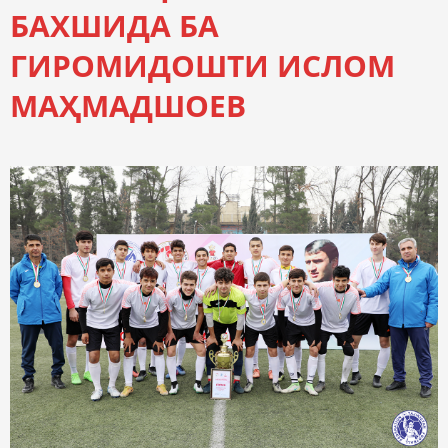
БАХШИДА БА
ГИРОМИДОШТИ ИСЛОМ
МАҲМАДШОЕВ