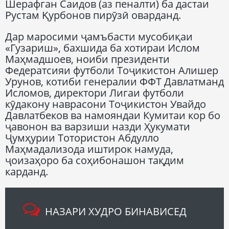
Шерафган Саидов (аз пеналти) ба дастаи
Рустам Қурбонов пирӯзӣ оварданд.
Дар маросими ҷамъбасти мусобиқаи
«Гузариш», бахшида ба хотираи Ислом
Маҳмадшоев, ноиби президенти
Федератсияи футболи Тоҷикистон Алишер
Урунов, котиби генералии ФФТ Давлатманд
Исломов, директори Лигаи футболи
кӯдакону наврасони Тоҷикистон Увайдо
Давлатбеков ва намояндаи Кумитаи кор бо
ҷавонон ва варзиши назди Ҳукумати
Ҷумҳурии Тотористон Абдулло
Маҳмадализода иштирок намуда,
ҷоизаҳоро ба соҳибонашон тақдим
карданд.
НАЗАРИ ХУДРО БИНАВИСЕД