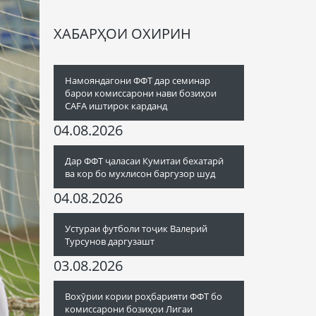
ХАБАРҲОИ ОХИРИН
Намояндагони ФФТ дар семинар
барои комиссарони нави бозиҳои
CAFA иштирок карданд
04.08.2026
Дар ФФТ ҷаласаи Кумитаи бехатарӣ
ва кор бо мухлисон баргузор шуд
04.08.2026
Устураи футболи тоҷик Валерий
Турсунов даргузашт
03.08.2026
Вохӯрии кории роҳбарияти ФФТ бо
комиссарони бозиҳои Лигаи