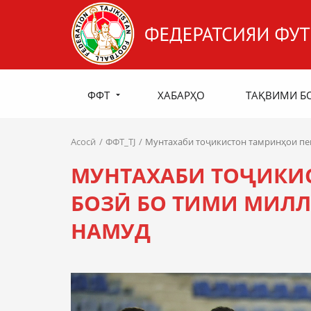
ФФТ
ХАБАРҲО
ТАҚВИМИ Б
Асосӣ
ФФТ_TJ
Мунтахаби тоҷикистон тамринҳои пеш
МУНТАХАБИ ТОҶИКИ
БОЗӢ БО ТИМИ МИЛЛ
НАМУД