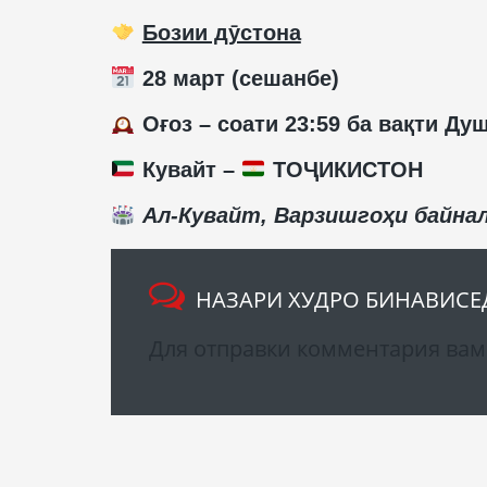
Бозии дӯстона
28 март (сешанбе)
Оғоз – соати 23:59 ба вақти Ду
Кувайт –
ТОҶИКИСТОН
Ал-Кувайт, Варзишгоҳи байна
НАЗАРИ ХУДРО БИНАВИСЕ
Для отправки комментария ва