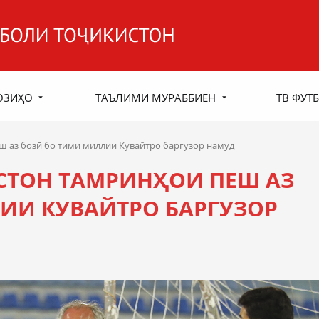
ОЗИҲО
ТАЪЛИМИ МУРАББИЁН
ТВ ФУТБ
 аз бозӣ бо тими миллии Кувайтро баргузор намуд
СТОН ТАМРИНҲОИ ПЕШ АЗ
ИИ КУВАЙТРО БАРГУЗОР