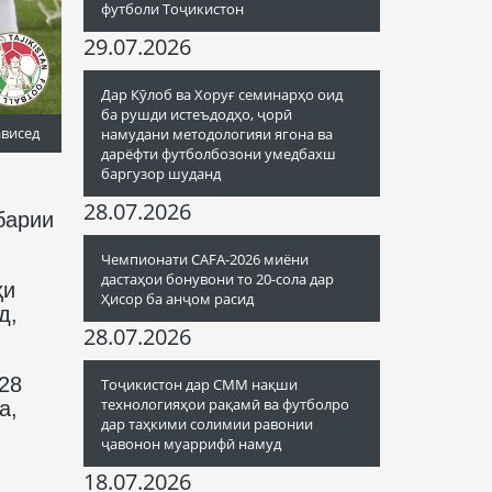
футболи Тоҷикистон
29.07.2026
Дар Кӯлоб ва Хоруғ семинарҳо оид
ба рушди истеъдодҳо, ҷорӣ
ависед
намудани методологияи ягона ва
дарёфти футболбозони умедбахш
баргузор шуданд
28.07.2026
барии
Чемпионати CAFA-2026 миёни
дастаҳои бонувони то 20-сола дар
ҳи
Ҳисор ба анҷом расид
д,
28.07.2026
 28
Тоҷикистон дар СММ нақши
технологияҳои рақамӣ ва футболро
а,
дар таҳкими солимии равонии
ҷавонон муаррифӣ намуд
18.07.2026