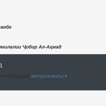
шанбе
лмилалии Ҷобир Ал-Аҳмад
Д
м необходимо
авторизоваться
.