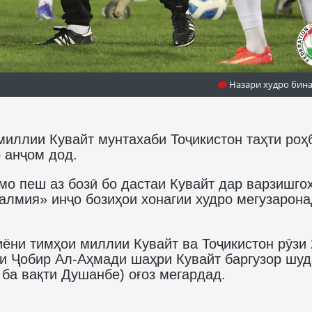
Назари худро бин
миллии Кувайт мунтахаби Тоҷикистон таҳти роҳ
 анҷом дод.
о пеш аз бозӣ бо дастаи Кувайт дар варзишго
алмия» инҷо бозиҳои хонагии худро мегузарона
миёни тимҳои миллии Кувайт ва Тоҷикистон рӯзи
и Ҷобир Ал-Аҳмади шаҳри Кувайт баргузор шуд
 ба вақти Душанбе) оғоз мегардад.