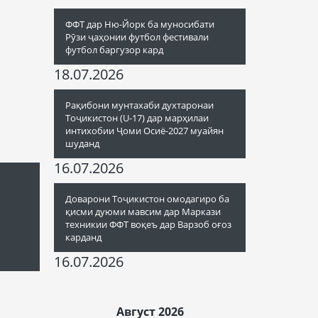
ФФТ дар Ню-Йорк ба муносибати
Рӯзи ҷаҳонии футбол фестивали
футбол баргузор кард
18.07.2026
Рақибони мунтахаби духтаронаи
Тоҷикистон (U-17) дар марҳилаи
интихобии Ҷоми Осиё-2027 муайян
шуданд
16.07.2026
Доварони Тоҷикистон омодагиро ба
қисми дуюми мавсим дар Маркази
техникии ФФТ воқеъ дар Варзоб оғоз
карданд
16.07.2026
Август 2026