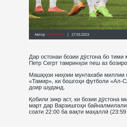
Автор
Info@fft.tj
| 27.03.2023
Дар остонаи бозии дӯстона бо тими 
Петр Сегрт тамринҳои пеш аз бозиро
Машқҳои ниҳоии мунтахаби миллии м
«Тамир», ки бошгоҳи футболи «Ал-С
доир шуданд.
Қобили зикр аст, ки бозии дӯстона 
март дар Варзишгоҳи байналмилали
соати 22:00 ба вақти маҳаллӣ (23:59