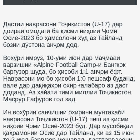
Дастаи наврасони Тоҷикистон (U-17) дар
доираи омодагӣ ба қисми ниҳоии Ҷоми
Осиё-2023 бо ҳамсолони худ аз Тайланд
бозии дӯстона анҷом дод.
Вохӯрӣ имрӯз, 10-уми июн дар маҷмааи
варзишии «Alpine Football Camp-и Бангкок
баргузор шуда, бо ҳисоби 1:1 анҷом ёфт.
Наврасони мо бо ҳисоби 1:0 пешсаф буданд,
вале дар дақиқаҳои охир ғалабаро аз даст
доданд. Аз ҳайати тими миллии Тоҷикистон
Масрур Ғафуров гол зад.
Ин вохӯрии санҷишии охирини мунтахаби
наврасони Тоҷикистон (U-17) пеш аз қисми
ниҳоии Ҷоми Осиё-2023 буд. Дар мусобиқаи
қаҳрамонии Осиё дар Тайланд, ки аз 15 июн
то 2 июл баргузор мешавад, дастпарварони