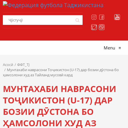
Menu
≡
Асосӣ
ФФТ_TJ
Мунтахаби наврасони Тоҷикистон (U-17) дар бозии дӯстона бо
ҳамсолони худ аз Тайланд мусовӣ кард
МУНТАХАБИ НАВРАСОНИ
ТОҶИКИСТОН (U-17) ДАР
БОЗИИ ДӮСТОНА БО
ҲАМСОЛОНИ ХУД АЗ