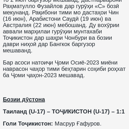
Раҳматулло Фузайлов дар гурӯҳи «С» бозӣ
мекунанд. Рақибони тими мо дастаҳои Чин
(16 июн), Арабистони Саудӣ (19 июн) ва
Австралия (22 июн) мебошанд. Ду вохӯрии
аввали марҳилаи гурӯҳии мунтахаби
Тоҷикистон дар шаҳри Чонбури ва бозии
даври ниҳоӣ дар Бангкок баргузор
мешаванд.
Бар асоси натоиҷи Ҷоми Осиё-2023 миёни
наврасон чаҳор тими беҳтарин соҳиби роҳхат
ба Ҷоми ҷаҳон-2023 мешавад.
Бозии дӯстона
Таиланд (U-17) – ТОҶИКИСТОН (U-17) – 1:1
Голи Тоҷикистон:
Масрур Ғафуров.