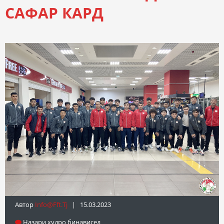
САФАР КАРД
Автор
Info@fft.tj
| 15.03.2023
Назари худро бинависед