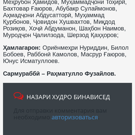
Меҳрубон Ҳамидов, Муҳаммадҷони Тоҳирӣ,
Бахтовар Ғаюров, Абубакр Сулаймонов,
Аҳмадҷони Абдусатторӣ, Муҳаммад
Қурбонов, Ҷовидон Хушвахтов, Миқдод
Розиқов, Хоҷӣ Абдуманон, Шаҳбон Наимов,
Муродҷон Ҷалилзода, Шерзод Қаҳҳоров;
Ҳамлагарон:
Ориёнмеҳри Нуриддин, Билол
Бобоев, Раббонӣ Камолов, Масрур Ғаюров,
Юнус Исматуллоев.
Сармураббӣ – Раҳматулло Фузайлов.
НАЗАРИ ХУДРО БИНАВИСЕД
Для отправки комментария вам
необходимо
авторизоваться
.