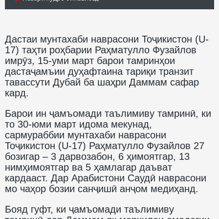
Дастаи мунтахаби наврасони Тоҷикистон (U-
17) таҳти роҳбарии Раҳматулло Фузайлов
имрӯз, 15-уми март барои тамринҳои
дастаҷамъии дуҳафтаина тариқи транзит
тавассути Дубай ба шаҳри Даммам сафар
кард.
Барои ин ҷамъомади таълимиву тамринӣ, ки
то 30-юми март идома мекунад,
сармураббии мунтахаби наврасони
Тоҷикистон (U-17) Раҳматулло Фузайлов 27
бозигар – 3 дарвозабон, 6 ҳимоятгар, 13
нимҳимоятгар ва 5 ҳамлагар даъват
кардааст. Дар Арабистони Саудӣ наврасони
мо чаҳор бозии санҷишӣ анҷом медиҳанд.
Бояд гуфт, ки ҷамъомади таълимиву