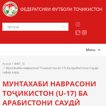
Menu
≡
Асосӣ
ФФТ_TJ
Мунтахаби наврасони Тоҷикистон (U-17) ба Арабистони Саудӣ
сафар кард
МУНТАХАБИ НАВРАСОНИ
ТОҶИКИСТОН (U-17) БА
АРАБИСТОНИ САУДӢ