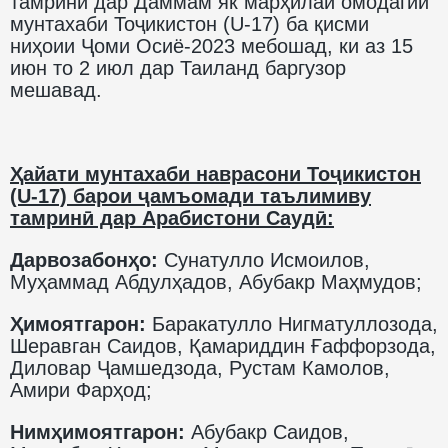
тамринӣ дар Даммам як марҳилаи омодагии
мунтахаби Тоҷикистон (U-17) ба қисми
ниҳоии Ҷоми Осиё-2023 мебошад, ки аз 15
июн то 2 июл дар Таиланд баргузор
мешавад.
Ҳайати мунтахаби наврасони Тоҷикистон
(U-17) барои ҷамъомади таълимиву
тамринӣ дар Арабистони Саудӣ:
Дарвозабонҳо:
Сунатулло Исмоилов,
Муҳаммад Абдулҳадов, Абубакр Маҳмудов;
Ҳимоятгарон:
Баракатулло Нигматуллозода,
Шеравган Саидов, Қамариддин Ғаффорзода,
Диловар Ҷамшедзода, Рустам Камолов,
Амири Фарҳод;
Нимҳимоятгарон:
Абубакр Саидов,