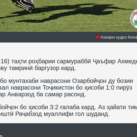
Назари худро бин
-16) таҳти роҳбарии сармураббӣ Ҷаъфар Ахмед
у тамринӣ баргузор кард.
бо мунтахаби наврасони Озарбойҷон ду бозии
ал наврасони Тоҷикистон бо ҳисоби 1:0 пирӯз
ар Анварзод ба самар расонд.
йҷон бо ҳисоби 3:2 ғалаба кард. Аз ҳайати ти
иштӣ Раҷабзод муаллифи гол шуданд.