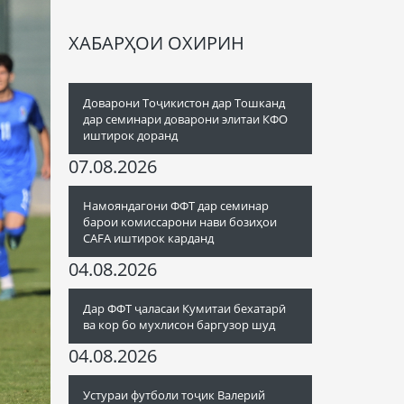
ХАБАРҲОИ ОХИРИН
Доварони Тоҷикистон дар Тошканд
дар семинари доварони элитаи КФО
иштирок доранд
07.08.2026
Намояндагони ФФТ дар семинар
барои комиссарони нави бозиҳои
CAFA иштирок карданд
04.08.2026
Дар ФФТ ҷаласаи Кумитаи бехатарӣ
ва кор бо мухлисон баргузор шуд
04.08.2026
Устураи футболи тоҷик Валерий