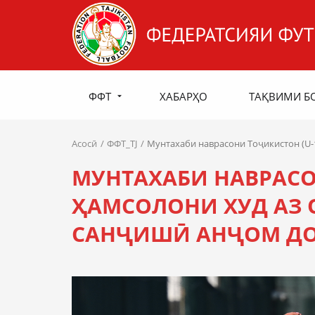
ФФТ
ХАБАРҲО
ТАҚВИМИ Б
Асосӣ
ФФТ_TJ
Мунтахаби наврасони Тоҷикистон (U-
МУНТАХАБИ НАВРАСО
ҲАМСОЛОНИ ХУД АЗ 
САНҶИШӢ АНҶОМ Д