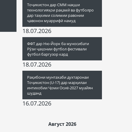
Тоҷикистон дар СММ нақши
технологияҳои рақамӣ ва футболро
дар таҳкими солимии равонии
ҷавонон муаррифӣ намуд
18.07.2026
ФФТ дар Ню-Йорк ба муносибати
Рӯзи ҷаҳонии футбол фестивали
футбол баргузор кард
18.07.2026
Рақибони мунтахаби духтаронаи
Тоҷикистон (U-17) дар марҳилаи
интихобии Ҷоми Осиё-2027 муайян
шуданд
16.07.2026
Август 2026