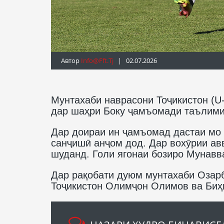
Автор
Info@fft.tj
| 02.07.2026
Мунтахаби наврасони Тоҷикистон (U
дар шаҳри Боку ҷамъомади таълимив
Дар доираи ин ҷамъомад дастаи мо 
санҷишӣ анҷом дод. Дар вохӯрии авв
шуданд. Голи ягонаи бозиро Мунавв
Дар рақобати дуюм мунтахаби Озарбо
Тоҷикистон Олимҷон Олимов ва Биҳ