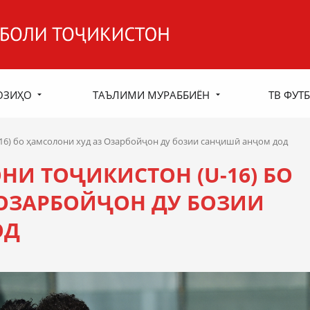
ОЗИҲО
ТАЪЛИМИ МУРАББИЁН
ТВ ФУТБ
16) бо ҳамсолони худ аз Озарбойҷон ду бозии санҷишӣ анҷом дод
НИ ТОҶИКИСТОН (U-16) БО
ОЗАРБОЙҶОН ДУ БОЗИИ
ОД