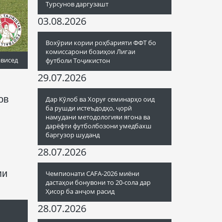
Турсунов даргузашт
03.08.2026
Вохӯрии кории роҳбарияти ФФТ бо
комиссарони бозиҳои Лигаи
ависед
футболи Тоҷикистон
29.07.2026
ов
Дар Кӯлоб ва Хоруғ семинарҳо оид
ба рушди истеъдодҳо, ҷорӣ
намудани методологияи ягона ва
дарёфти футболбозони умедбахш
баргузор шуданд
28.07.2026
ми
Чемпионати CAFA-2026 миёни
дастаҳои бонувони то 20-сола дар
Ҳисор ба анҷом расид
28.07.2026